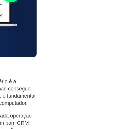
rio é a
 não consegue
r, é fundamental
computador.
Cada operação
e. Um bom CRM