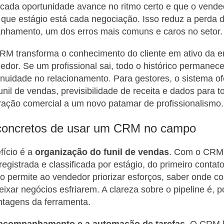
cada oportunidade avance no ritmo certo e que o vende
que estágio está cada negociação. Isso reduz a perda 
anhamento, um dos erros mais comuns e caros no setor.
CRM transforma o conhecimento do cliente em ativo da 
dor. Se um profissional sai, todo o histórico permanece
inuidade no relacionamento. Para gestores, o sistema o
funil de vendas, previsibilidade de receita e dados para 
ação comercial a um novo patamar de profissionalismo.
 concretos de usar um CRM no campo
fício é a
organização do funil de vendas
. Com o CRM
egistrada e classificada por estágio, do primeiro contat
o permite ao vendedor priorizar esforços, saber onde co
eixar negócios esfriarem. A clareza sobre o pipeline é, p
ntagens da ferramenta.
acompanhamento e a automação de tarefas
. O CRM 