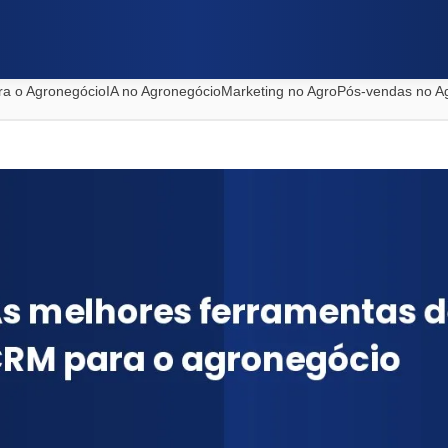
ra o Agronegócio
IA no Agronegócio
Marketing no Agro
Pós-vendas no A