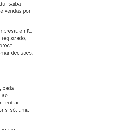
dor saiba
de vendas por
empresa, e não
 registrado,
ferece
tomar decisões,
, cada
o ao
ncentrar
or si só, uma
lembra o