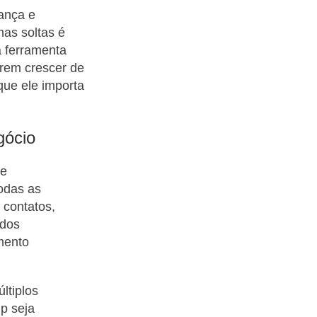
iança e
has soltas é
a ferramenta
erem crescer de
que ele importa
gócio
de
todas as
 contatos,
ados
mento
ltiplos
p seja