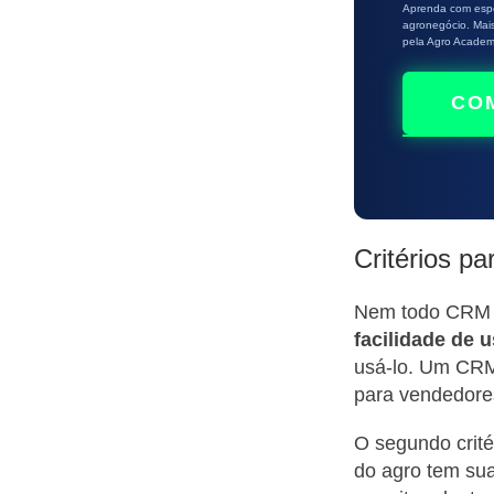
Aprenda com espe
agronegócio. Mai
pela Agro Academ
CO
Critérios p
Nem todo CRM se
facilidade de 
usá-lo. Um CRM 
para vendedore
O segundo crité
do agro tem sua