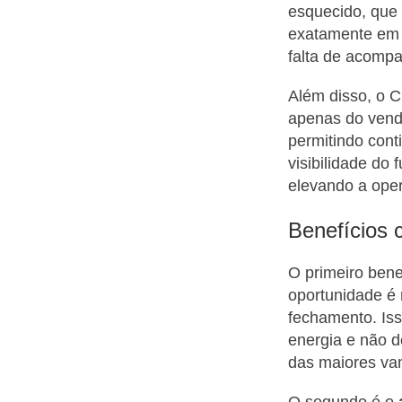
esquecido, que 
exatamente em 
falta de acomp
Além disso, o 
apenas do vende
permitindo cont
visibilidade do 
elevando a oper
Benefícios
O primeiro bene
oportunidade é r
fechamento. Iss
energia e não d
das maiores va
O segundo é o