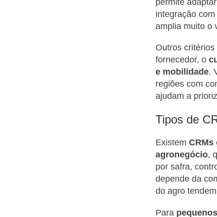
permite adaptar
integração com
amplia muito o 
Outros critério
fornecedor, o
c
e mobilidade
. 
regiões com cone
ajudam a priori
Tipos de CR
Existem
CRMs g
agronegócio
, 
por safra, cont
depende da com
do agro tendem 
Para
pequenos