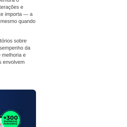
nterações e
te importa — a
o, mesmo quando
órios sobre
desempenho da
 melhoria e
es envolvem