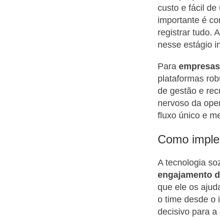
custo e fácil de
importante é co
registrar tudo. 
nesse estágio in
Para
empresas 
plataformas ro
de gestão e rec
nervoso da ope
fluxo único e m
Como imple
A tecnologia s
engajamento d
que ele os ajud
o time desde o 
decisivo para a