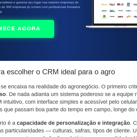
cialistas e garanta seu lugar nas maiores empresas do
s de 300 empresas já contam com profissionais formados
y.
MECE AGORA
ara escolher o CRM ideal para o agro
 encaixa na realidade do agronegócio. O primeiro crité
uso
. De nada adianta um sistema poderoso se a equipe
intuitivo, com interface simples e acessível pelo celula
s que passam boa parte do tempo em campo, longe do 
rio é a
capacidade de personalização e integração
. 
s particularidades — culturas, safras, tipos de client