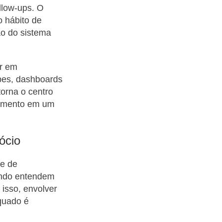
ollow-ups. O
 hábito de
ção do sistema
ir em
pes, dashboards
torna o centro
dimento em um
ócio
de de
ando entendem
 isso, envolver
equado é