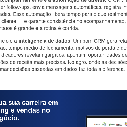
er follow-ups, envia mensagens automáticas, registra i
dades. Essa automação libera tempo para o que realmen
 cliente — e garante consistência no acompanhament
tatos é grande e a rotina é corrida.
fício é a
inteligência de dados
. Um bom CRM gera relat
são, tempo médio de fechamento, motivos de perda e 
ndicadores revelam gargalos, apontam oportunidades de
ões de receita mais precisas. No agro, onde as decisõ
tomar decisões baseadas em dados faz toda a diferença.
ua sua carreira em
ing e vendas no
gócio.