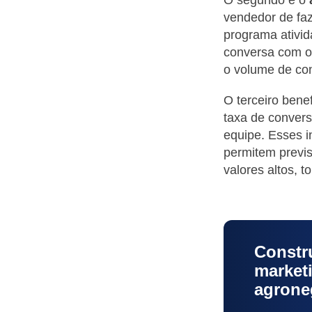
vendedor de faz
programa ativi
conversa com o
o volume de con
O terceiro bene
taxa de conver
equipe. Esses i
permitem previs
valores altos, 
Constr
market
agrone