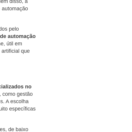
lém disso, a
de automação
dos pelo
 de automação
e, útil em
artificial que
ializados no
, como gestão
s. A escolha
to específicas
es, de baixo