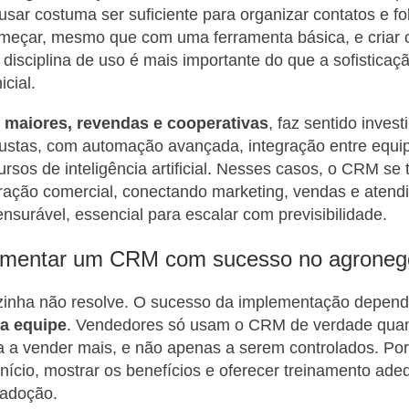
 usar costuma ser suficiente para organizar contatos e f
meçar, mesmo que com uma ferramenta básica, e criar o
A disciplina de uso é mais importante do que a sofistica
icial.
maiores, revendas e cooperativas
, faz sentido invest
bustas, com automação avançada, integração entre equi
ursos de inteligência artificial. Nesses casos, o CRM se 
ração comercial, conectando marketing, vendas e aten
ensurável, essencial para escalar com previsibilidade.
mentar um CRM com sucesso no agroneg
ozinha não resolve. O sucesso da implementação depen
a equipe
. Vendedores só usam o CRM de verdade qu
a a vender mais, e não apenas a serem controlados. Por
início, mostrar os benefícios e oferecer treinamento ad
 adoção.