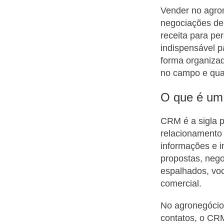
Vender no agron
negociações de 
receita para pe
indispensável p
forma organizad
no campo e quais
O que é um 
CRM é a sigla 
relacionamento 
informações e in
propostas, neg
espalhados, vo
comercial.
No agronegócio,
contatos, o CRM