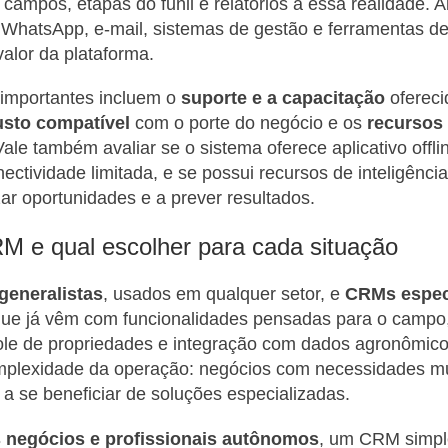
 campos, etapas do funil e relatórios a essa realidade. A
 WhatsApp, e-mail, sistemas de gestão e ferramentas 
valor da plataforma.
s importantes incluem o
suporte e a capacitação
ofereci
usto compatível
com o porte do negócio e os
recursos
Vale também avaliar se o sistema oferece aplicativo offlin
ctividade limitada, e se possui recursos de inteligência 
zar oportunidades e a prever resultados.
M e qual escolher para cada situação
eneralistas
, usados em qualquer setor, e
CRMs espec
que já vêm com funcionalidades pensadas para o campo
role de propriedades e integração com dados agronômico
plexidade da operação: negócios com necessidades mui
a se beneficiar de soluções especializadas.
 negócios e profissionais autônomos
, um CRM simpl