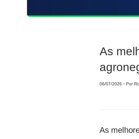
As mel
agrone
06/07/2026
◦
Por Ro
As melhore