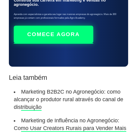
Construa sua carreira em marketing e vendas no
agronegócio.
Aprenda com especialistas e garanta seu lugar nas maiores empresas do agronegócio. Mais de 300
empresas já contam com profissionais formados pela Agro Academy.
COMECE AGORA
Leia também
Marketing B2B2C no Agronegócio: como
alcançar o produtor rural através do canal de
distribuição
Marketing de Influência no Agronegócio:
Como Usar Creators Rurais para Vender Mais