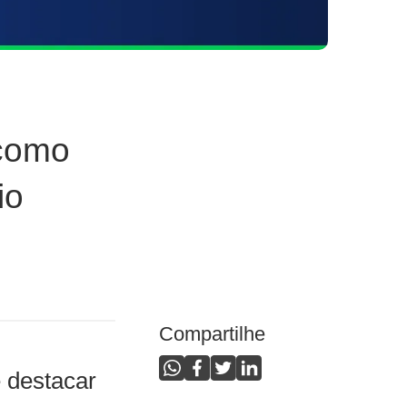
 como
io
Compartilhe
 destacar