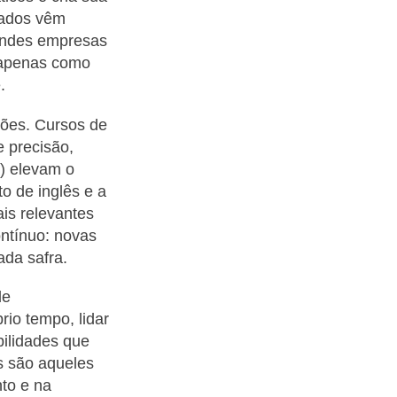
mados vêm
randes empresas
o apenas como
.
ções. Cursos de
e precisão,
é) elevam o
to de inglês e a
is relevantes
ontínuo: novas
ada safra.
de
rio tempo, lidar
bilidades que
s são aqueles
to e na