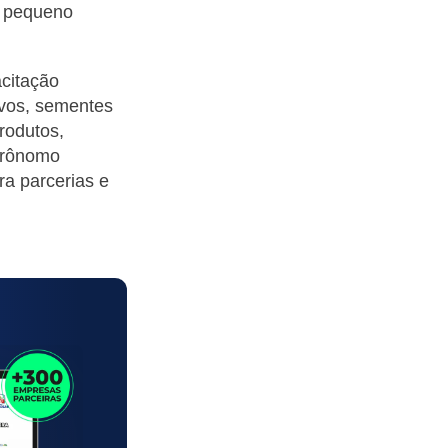
o pequeno
acitação
ivos, sementes
rodutos,
grônomo
ra parcerias e