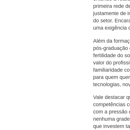
primeira rede 
justamente de 
do setor. Enca
uma exigência c
Além da formaç
pós-graduação e
fertilidade do s
valor do profiss
familiaridade c
para quem quer 
tecnologias, no
Vale destacar q
competências co
com a pressão d
nenhuma grade 
que investem t