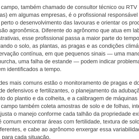
campo, também chamado de consultor técnico ou RTV 
as) em algumas empresas, é o profissional responsável
erto o desenvolvimento das lavouras e orientar os pro
são agronômica. Diferente do agrônomo que atua em la
trativas, esse profissional passa a maior parte do temp
ando o solo, as plantas, as pragas e as condições climá
servação contínua, em que pequenos sinais — uma manc
urcha, uma falha de estande — podem indicar problem
em identificados a tempo.
dades mais comuns estão o monitoramento de pragas e d
 defensivos e fertilizantes, o planejamento da adubaçã
 do plantio e da colheita, e a calibragem de máquinas
ampo também coleta amostras de solo e de folhas, inte
 ajusta o manejo conforme cada talhão da propriedade e
é comum encontrar áreas com fertilidade, textura de solo
ferentes, e cabe ao agrônomo enxergar essa variabilida
para cada situação.