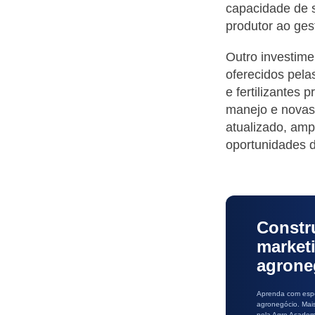
capacidade de s
produtor ao ges
Outro investim
oferecidos pela
e fertilizantes
manejo e novas
atualizado, amp
oportunidades d
Constr
market
agrone
Aprenda com espe
agronegócio. Mai
pela Agro Academ