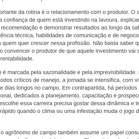
ortante da rotina é o relacionamento com o produtor. O
a confiança de quem está investindo na lavoura, explica
recomendação e demonstrar resultados ao longo da safr
ência técnica, habilidades de comunicação e de negoci
a quem quer crescer nessa profissão. Não basta saber q
iso convencer o produtor de que aquele investimento vai
rentabilidade.
 é marcada pela sazonalidade e pela imprevisibilidade.
íodos críticos de manejo, a jornada se intensifica, com v
 dias longos no campo. Em contrapartida, há períodos
ional, dedicados a planejamento, capacitação e prospe
escolhe essa carreira precisa gostar dessa dinâmica e ter
 rápido quando o clima ou uma infestação muda o jogo 
 o agrônomo de campo também assume um papel consul