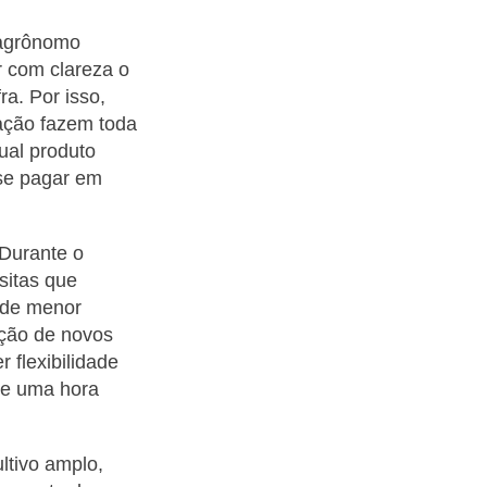
 agrônomo
r com clareza o
a. Por isso,
ação fazem toda
ual produto
 se pagar em
 Durante o
isitas que
 de menor
cção de novos
 flexibilidade
de uma hora
tivo amplo,