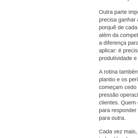
Outra parte imp
precisa ganhar 
porquê de cada 
além da compet
a diferença par
aplicar: é prec
produtividade e 
A rotina também
plantio e os per
começam cedo e
pressão operac
clientes. Quem 
para responder
para outra.
Cada vez mais,