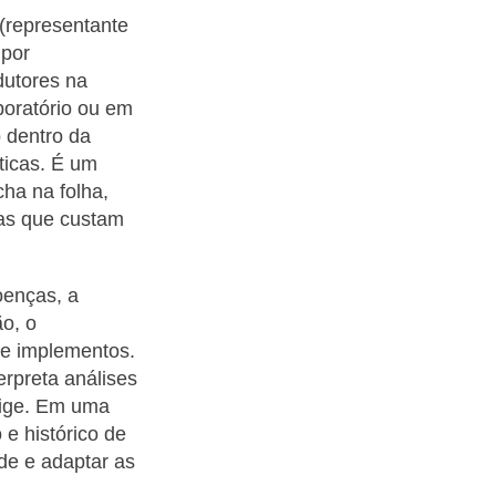
(representante
 por
dutores na
boratório ou em
o dentro da
ticas. É um
ha na folha,
as que custam
oenças, a
o, o
 e implementos.
rpreta análises
xige. Em uma
 e histórico de
de e adaptar as