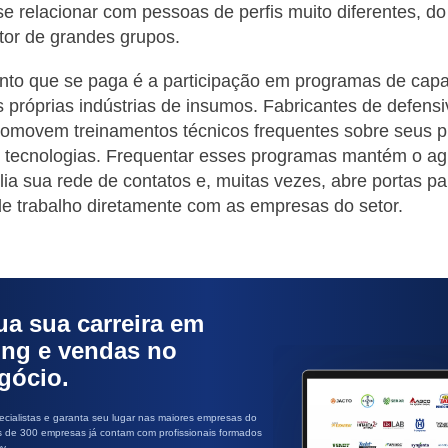
e relacionar com pessoas de perfis muito diferentes, d
tor de grandes grupos.
ento que se paga é a participação em programas de cap
s próprias indústrias de insumos. Fabricantes de defens
 promovem treinamentos técnicos frequentes sobre seus p
 tecnologias. Frequentar esses programas mantém o a
lia sua rede de contatos e, muitas vezes, abre portas pa
e trabalho diretamente com as empresas do setor.
ua sua carreira em
ing e vendas no
gócio.
cialistas e garanta seu lugar nas maiores empresas do
s de 300 empresas já contam com profissionais formados
y.