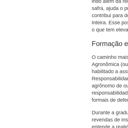
indo além da r
safra, ajuda o p
contribui para 
inteira. Esse p
o que tem eleva
Formação e 
O caminho mais
Agronômica (ou
habilitado a as
Responsabilidad
agrônomo de out
responsabilidad
formais de defe
Durante a gradu
revendas de ins
entende a reali