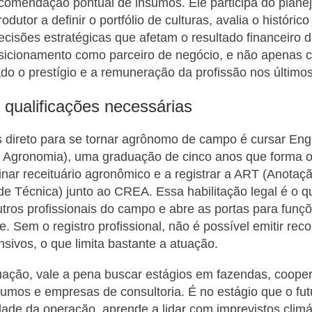
ecomendação pontual de insumos. Ele participa do plan
rodutor a definir o portfólio de culturas, avalia o históri
decisões estratégicas que afetam o resultado financeiro 
osicionamento como parceiro de negócio, e não apenas 
do o prestígio e a remuneração da profissão nos último
qualificações necessárias
 direto para se tornar agrônomo de campo é cursar Eng
 Agronomia), uma graduação de cinco anos que forma o 
sinar receituário agronômico e a registrar a ART (Anotaç
e Técnica) junto ao CREA. Essa habilitação legal é o qu
ros profissionais do campo e abre as portas para funç
e. Sem o registro profissional, não é possível emitir r
nsivos, o que limita bastante a atuação.
ação, vale a pena buscar estágios em fazendas, cooper
umos e empresas de consultoria. É no estágio que o fu
dade da operação, aprende a lidar com imprevistos climát