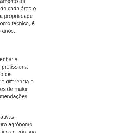
ejamento da
co de cada área e
da propriedade
como técnico, é
s anos.
enharia
profissional
ão de
e diferencia o
ões de maior
ecomendações
ativas,
turo agrônomo
icos e cria sua