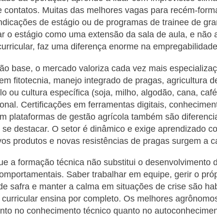
de contatos. Muitas das melhores vagas para recém-for
indicações de estágio ou de programas de trainee de g
rar o estágio como uma extensão da sala de aula, e nã
urricular, faz uma diferença enorme na empregabilidade
ão base, o mercado valoriza cada vez mais especializa
m fitotecnia, manejo integrado de pragas, agricultura d
olo ou cultura específica (soja, milho, algodão, cana, caf
ional. Certificações em ferramentas digitais, conhecimen
om plataformas de gestão agrícola também são diferencia
se destacar. O setor é dinâmico e exige aprendizado c
vos produtos e novas resistências de pragas surgem a c
ue a formação técnica não substitui o desenvolvimento 
mportamentais. Saber trabalhar em equipe, gerir o próp
e safra e manter a calma em situações de crise são ha
curricular ensina por completo. Os melhores agrônomo
anto no conhecimento técnico quanto no autoconhecimen