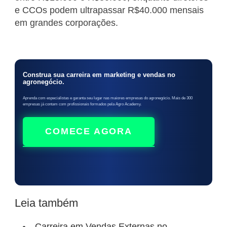
e CCOs podem ultrapassar R$40.000 mensais
em grandes corporações.
Construa sua carreira em marketing e vendas no
agronegócio.
Aprenda com especialistas e garanta seu lugar nas maiores empresas do agronegócio. Mais de 300
empresas já contam com profissionais formados pela Agro Academy.
COMECE AGORA
Leia também
Carreira em Vendas Externas no