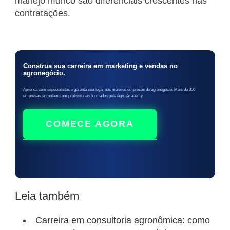
manejo hídrico são diferenciais crescentes nas
contratações.
Construa sua carreira em marketing e vendas no
agronegócio.
Aprenda com especialistas e garanta seu lugar nas maiores empresas do agronegócio. Mais de 300
empresas já contam com profissionais formados pela Agro Academy.
COMECE AGORA
Leia também
Carreira em consultoria agronômica: como