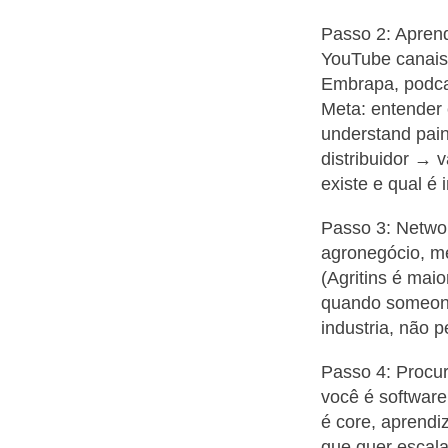
Passo 2: Apren
YouTube canais
Embrapa, podcas
Meta: entender c
understand pain
distribuidor → 
existe e qual é 
Passo 3: Networ
agronegócio, m
(Agritins é maio
quando someone
industria, não 
Passo 4: Procur
você é software
é core, aprend
que quer escala