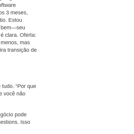
oftware
mos 3 meses,
tio. Estou
vai bem—seu
 clara. Oferta:
a menos, mas
ra transição de
 tudo. “Por que
ue você não
egócio pode
stions. Isso