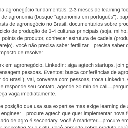
da agronegócio fundamentals. 2-3 meses de learning fo
 de agronomia (busque “agronomia em português”), pap
ts de agronegócio no Brasil, documentários sobre prod
iclo de produção de 3-4 culturas principais (soja, milho,
 points de produtor, conhecer estrutura de cadeia (prod
varejo). Você não precisa saber fertilizar—precisa saber
impacto de resolver.
k em agronegócio. LinkedIn: siga agtech startups, join 
ensagem pessoas. Eventos: busca conferências de agr
r do Brasil), vai, conversa com pessoas, troca LinkedIn.
 responde seu contato, agende 30 min de call—pergun
peça vaga imediatamente.
e posição que usa sua expertise mas exige learning de
 engineer—procure agtech que quer implementar nova fea
izado de agro é secondary. Você é marketer—procure em
r marketing (sua skill), você aprende sobre produto agríc