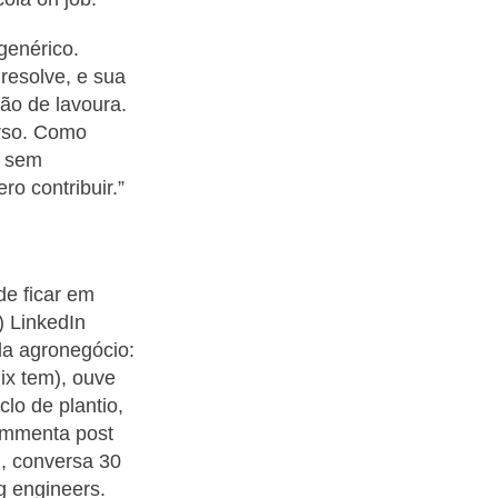
genérico.
resolve, e sua
tão de lavoura.
erso. Como
e sem
o contribuir.”
de ficar em
) LinkedIn
da agronegócio:
ix tem), ouve
lo de plantio,
commenta post
l, conversa 30
g engineers.