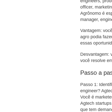
engineers, prod
officer, marketi
Agrônomo é espe
manager, engine
Vantagem: você 
agro podia faze
essas oportuni
Desvantagem: v
você resolve e
Passo a pas
Passo 1: Identi
engineer? Agtec
Você é markete
Agtech startups
que tem deman