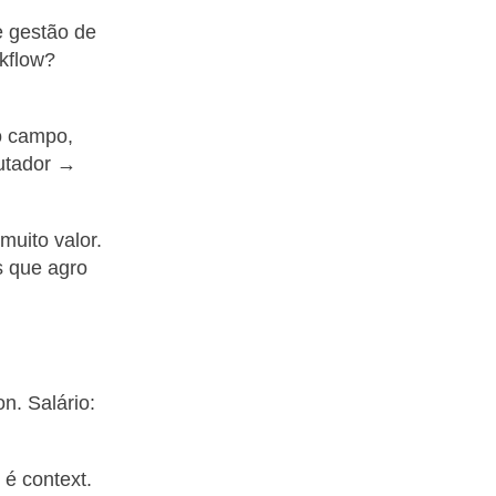
e gestão de
kflow?
no campo,
putador →
uito valor.
s que agro
n. Salário:
 é context.