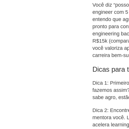
Você diz “posso
engineer com 5 
entendo que agr
pronto para cont
engineering bac
R$15k (compara
você valoriza a
carreira bem-s
Dicas para 
Dica 1: Primei
fazemos assim?
sabe agro, estã
Dica 2: Encont
mentora você. 
acelera learning