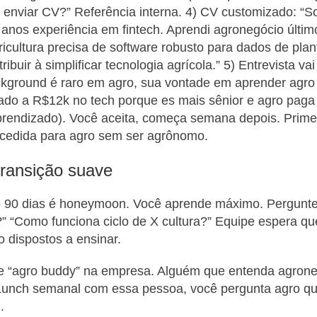
 enviar CV?” Referência interna. 4) CV customizado: “S
anos experiência em fintech. Aprendi agronegócio últi
icultura precisa de software robusto para dados de plan
ribuir à simplificar tecnologia agrícola.” 5) Entrevista 
kground é raro em agro, sua vontade em aprender agro é
do a R$12k no tech porque es mais sênior e agro pag
prendizado). Você aceita, começa semana depois. Primei
ucedida para agro sem ser agrônomo.
transição suave
ro 90 dias é honeymoon. Você aprende máximo. Pergunte
” “Como funciona ciclo de X cultura?” Equipe espera q
o dispostos a ensinar.
re “agro buddy” na empresa. Alguém que entenda agron
Lunch semanal com essa pessoa, você pergunta agro que
.