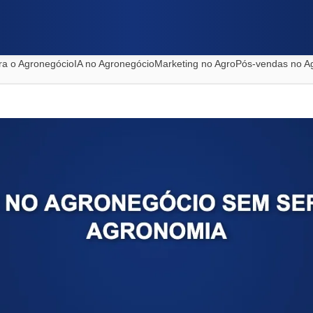
ra o Agronegócio
IA no Agronegócio
Marketing no Agro
Pós-vendas no A