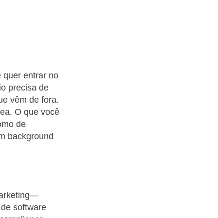
 quer entrar no
o precisa de
que vêm de fora.
rea. O que você
nomo de
em background
marketing—
 de software