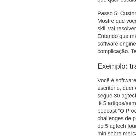
Passo 5: Custo
Mostre que voc
skill vai resol
Entendo que ma
software engine
complicação. Te
Exemplo: tr
Você é software
escritório, que
segue 30 agtec
lê 5 artigos/se
podcast “O Prod
challenges de p
de 5 agtech fou
min sobre merc