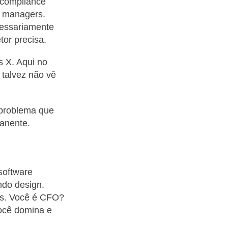
 compliance
sk managers.
cessariamente
tor precisa.
s X. Aqui no
 talvez não vê
 problema que
anente.
software
ndo design.
os. Você é CFO?
você domina e