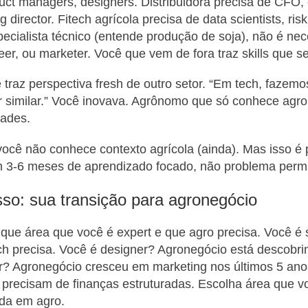
uct managers, designers. Distribuidora precisa de CFO,
ng director. Fitech agrícola precisa de data scientists, ri
cialista técnico (entende produção de soja), não é ne
er, ou marketer. Você que vem de fora traz skills que se
traz perspectiva fresh de outro setor. “Em tech, fazemo
r similar.” Você inovava. Agrônomo que só conhece agro
dades.
ocê não conhece contexto agrícola (ainda). Mas isso é
m 3-6 meses de aprendizado focado, não problema perm
so: sua transição para agronegócio
fique área que você é expert e que agro precisa. Você é 
h precisa. Você é designer? Agronegócio está descobri
r? Agronegócio cresceu em marketing nos últimos 5 an
 precisam de finanças estruturadas. Escolha área que 
da em agro.