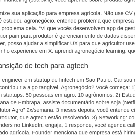
mize sua aplicação para empresa agrícola. Não use CV 
ê estudou agronegócio, entende problema que empresa 
ver problema dela. “Vi que vocês desenvolvem app de ges
ior pain para produtor é gerenciamento de dados disp
er, posso ajudar a simplificar UX para que agricultor us
nho experience em X, aprendi agronegócio learning, quer
ansição de tech para agtech
 engineer em startup de fintech em São Paulo. Cansou 
r contribuir a algo tangível. Agronegócio? Você começa: 1
h startups, 50 pessoas em agro, 10 agrônomos. 2) Estu
mana de Embrapa, assiste documentário sobre soja (Netfl
utor Agro” 2x/semana. 3 meses depois, você entende cic
rodutor, que agtech estão resolvendo. 3) Networking: 
nders no LinkedIn, engaja, 1 responde, você agenda cal
ado agrícola. Founder menciona que empresa está hirin