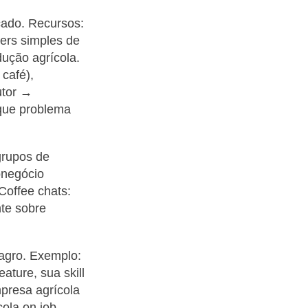
cado. Recursos:
ers simples de
ução agrícola.
 café),
utor →
 que problema
grupos de
onegócio
 Coffee chats:
te sobre
 agro. Exemplo:
ture, sua skill
presa agrícola
ola on job.