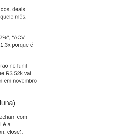
ados, deals
aquele mês.
22%”, “ACV
 1.3x porque é
ão no funil
ue R$ 52k vai
ram em novembro
luna)
 fecham com
l é a
n, close).