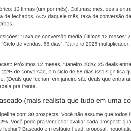
rico: 12 linhas (um por mês). Colunas: mês, deals entr
ita de fechados, ACV daquele mês, taxa de conversão d
drões.
sições: “Taxa de conversão média últimos 12 meses: 
 “Ciclo de vendas: 68 dias”, “Janeiro 2026 multiplicador:
ast: Próximos 12 meses. “Janeiro 2026: 25 deals entrar
 22% de conversão, em ciclo de 68 dias isso significa q
iro. (Deals que fecham em janeiro são deals que entra
peia pra frente.
faseado (mais realista que tudo em uma co
ipeline com 30 prospects. Você não assume que todos
2%. Você pede pra vendedor avaliar cada prospect: qua
e fechar? Baseado em estágio (lead, proposal, negotiatio