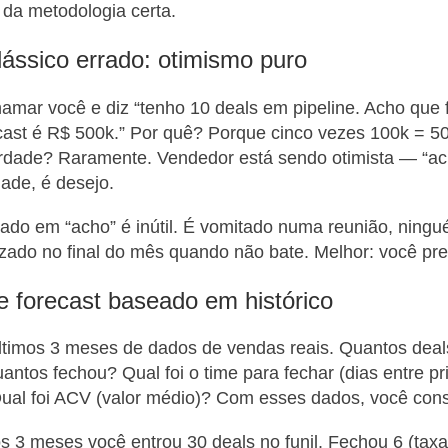
 da metodologia certa.
ássico errado: otimismo puro
amar você e diz “tenho 10 deals em pipeline. Acho que
cast é R$ 500k.” Por quê? Porque cinco vezes 100k = 5
erdade? Raramente. Vendedor está sendo otimista — “ac
dade, é desejo.
ado em “acho” é inútil. É vomitado numa reunião, ningu
rizado no final do mês quando não bate. Melhor: você pr
 forecast baseado em histórico
ltimos 3 meses de dados de vendas reais. Quantos deal
antos fechou? Qual foi o time para fechar (dias entre pr
ual foi ACV (valor médio)? Com esses dados, você con
s 3 meses você entrou 30 deals no funil. Fechou 6 (tax