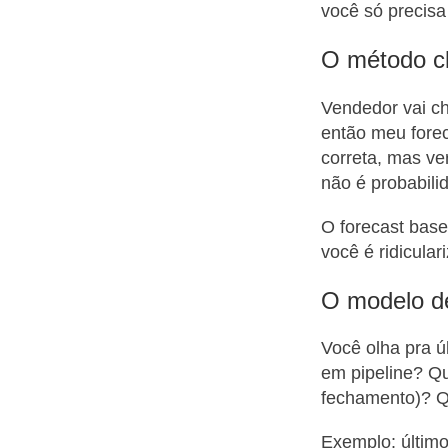
você só precisa
O método cl
Vendedor vai ch
então meu fore
correta, mas v
não é probabili
O forecast base
você é ridicula
O modelo de
Você olha pra ú
em pipeline? Qu
fechamento)? Q
Exemplo: último