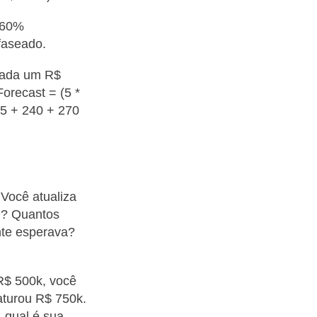
= 60%
faseado.
cada um R$
orecast = (5 *
25 + 240 + 270
 Você atualiza
u? Quantos
nte esperava?
 R$ 500k, você
aturou R$ 750k.
 qual é sua