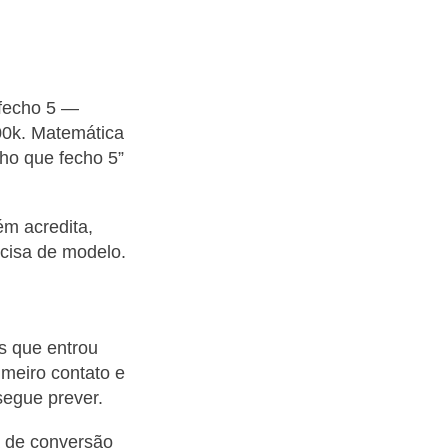
 fecho 5 —
00k. Matemática
ho que fecho 5”
ém acredita,
ecisa de modelo.
s que entrou
imeiro contato e
segue prever.
a de conversão