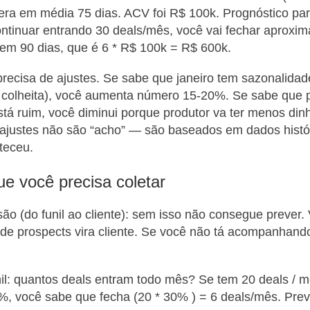
era em média 75 dias. ACV foi R$ 100k. Prognóstico pa
ontinuar entrando 30 deals/mês, você vai fechar aproxi
em 90 dias, que é 6 * R$ 100k = R$ 600k.
recisa de ajustes. Se sabe que janeiro tem sazonalidade
e colheita), você aumenta número 15-20%. Se sabe que 
stá ruim, você diminui porque produtor va ter menos din
ajustes não são “acho” — são baseados em dados histór
teceu.
e você precisa coletar
ão (do funil ao cliente): sem isso não consegue preve
 de prospects vira cliente. Se você não tá acompanhan
l: quantos deals entram todo mês? Se tem 20 deals / m
, você sabe que fecha (20 * 30% ) = 6 deals/mês. Previ