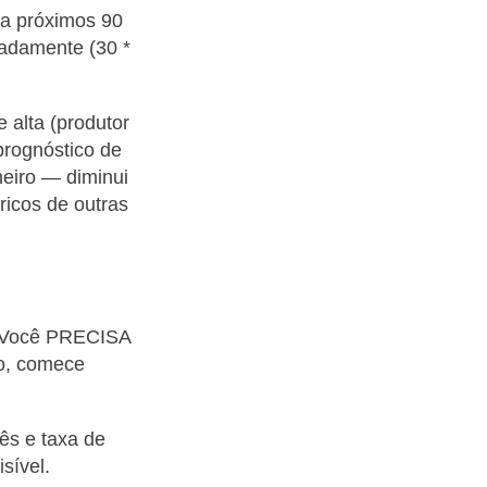
ra próximos 90
madamente (30 *
 alta (produtor
prognóstico de
heiro — diminui
icos de outras
r. Você PRECISA
do, comece
ês e taxa de
sível.