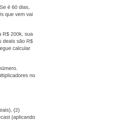
Se é 60 dias,
ês que vem vai
 a R$ 200k, sua
s deals são R$
egue calcular
 número.
ltiplicadores no
ais), (2)
ecast (aplicando