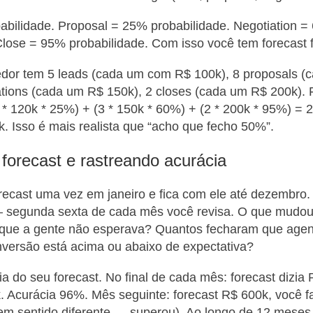
abilidade. Proposal = 25% probabilidade. Negotiation 
Close = 95% probabilidade. Com isso você tem forecast 
dor tem 5 leads (cada um com R$ 100k), 8 proposals (
ations (cada um R$ 150k), 2 closes (cada um R$ 200k). F
 * 120k * 25%) + (3 * 150k * 60%) + (2 * 200k * 95%) = 
. Isso é mais realista que “acho que fecho 50%”.
 forecast e rastreando acurácia
recast uma vez em janeiro e fica com ele até dezembro.
segunda sexta de cada mês você revisa. O que mudo
 que a gente não esperava? Quantos fecharam que age
versão está acima ou abaixo de expectativa?
ia do seu forecast. No final de cada mês: forecast dizia
. Acurácia 96%. Mês seguinte: forecast R$ 600k, você f
m sentido diferente — superou). Ao longo de 12 meses,