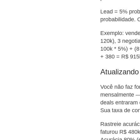
Lead = 5% prob
probabilidade. 
Exemplo: vende
120k), 3 negoti
100k * 5%) + (8
+ 380 = R$ 915k
Atualizando
Você não faz fo
mensalmente — 
deals entraram
Sua taxa de con
Rastreie acurác
faturou R$ 480k
Acurácia 80% (e