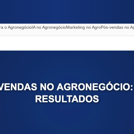
ra o Agronegócio
IA no Agronegócio
Marketing no Agro
Pós-vendas no A