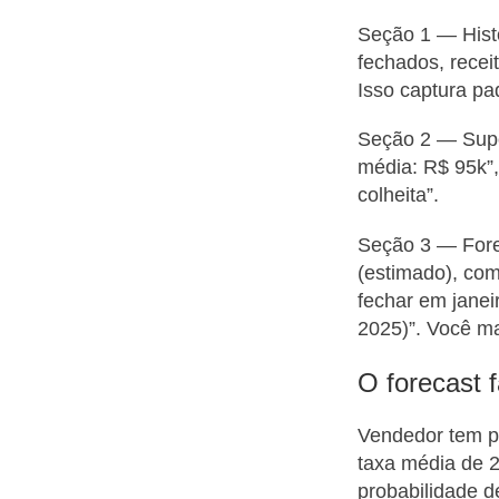
Seção 1 — Histó
fechados, rece
Isso captura pa
Seção 2 — Supo
média: R$ 95k”,
colheita”.
Seção 3 — Forec
(estimado), com
fechar em jane
2025)”. Você ma
O forecast 
Vendedor tem p
taxa média de 2
probabilidade d