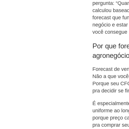
pergunta: “Qua
calculou basead
forecast que fun
negócio e estar
você consegue 
Por que fore
agronegóci
Forecast de ven
Não a que você 
Porque seu CFO 
pra decidir se f
É especialmente
uniforme ao lon
porque preço cai
pra comprar seu