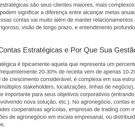
estratégicas são seus clientes maiores, mais complexos
odem significar a diferença entre alcançar metas anuais 
ssas contas vai muito além de manter relacionamentos 
rigoroso, visão de longo prazo, e entendimento profund
ontas Estratégicas e Por Que Sua Gestão
tégica é tipicamente aquela que representa um percentua
(frequentemente 20-30% de receita vem de apenas 10-20
l de crescimento considerável, é complexa em sua estru
múltiplos stakeholders, localizações, linhas de negócio)
e importante para seus objetivos corporativos (entrand
olvendo nova solução, etc.). No agronegócio, contas e
des cooperativas agrícolas, empresas de trading com m
ões de agronegócio em escala empresarial, ou distribui
os.