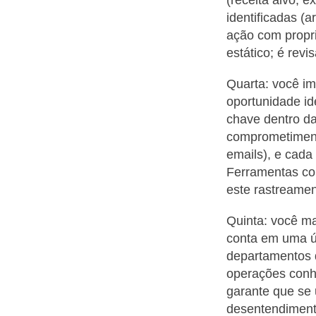
identificadas (a
ação com propri
estático; é rev
Quarta: você im
oportunidade id
chave dentro da
comprometimento
emails), e cada
Ferramentas co
este rastreamen
Quinta: você ma
conta em uma ún
departamentos 
operações conh
garante que se
desentendimento