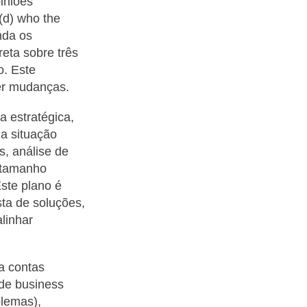
iniões
(d) who the
nda os
eta sobre três
o. Este
er mudanças.
a estratégica,
a situação
s, análise de
m tamanho
ste plano é
sta de soluções,
alinhar
a contas
 de business
blemas),