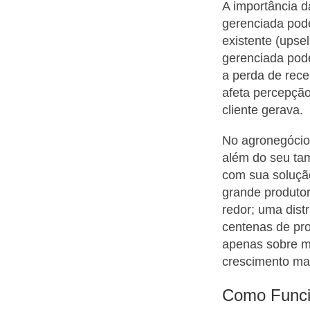
A importância d
gerenciada pod
existente (upse
gerenciada pod
a perda de rece
afeta percepção
cliente gerava.
No agronegócio 
além do seu ta
com sua soluçã
grande produtor
redor; uma dist
centenas de pro
apenas sobre m
crescimento mai
Como Funcio