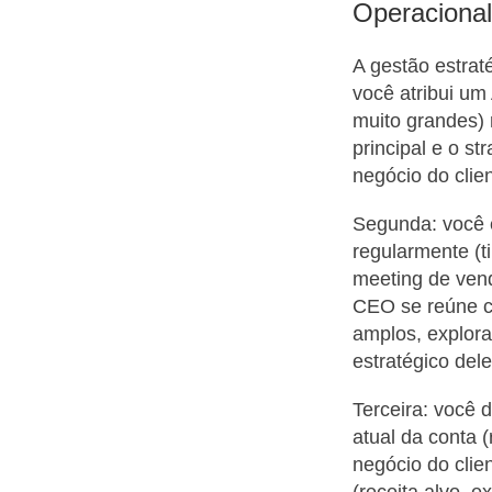
Operaciona
A gestão estrat
você atribui um
muito grandes) 
principal e o s
negócio do clien
Segunda: você 
regularmente (t
meeting de vend
CEO se reúne co
amplos, explora
estratégico del
Terceira: você 
atual da conta (
negócio do clie
(receita alvo, 