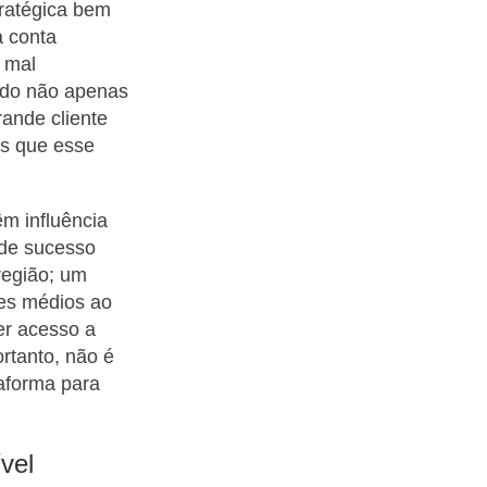
tratégica bem
a conta
a mal
ndo não apenas
ande cliente
as que esse
m influência
 de sucesso
região; um
res médios ao
er acesso a
rtanto, não é
aforma para
vel