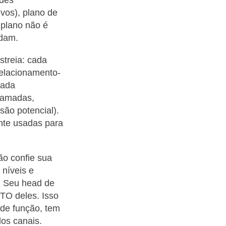
ivos), plano de
 plano não é
udam.
streia: cada
relacionamento-
cada
chamadas,
são potencial).
nte usadas para
ão confie sua
 níveis e
. Seu head de
TO deles. Isso
de função, tem
los canais.