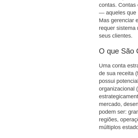
contas. Contas 
— aqueles que p
Mas gerenciar e
requer sistema 
seus clientes.
O que São C
Uma conta estra
de sua receita 
possui potencia
organizacional (
estrategicament
mercado, desenv
podem ser: gran
regiões, operaç
múltiplos estad