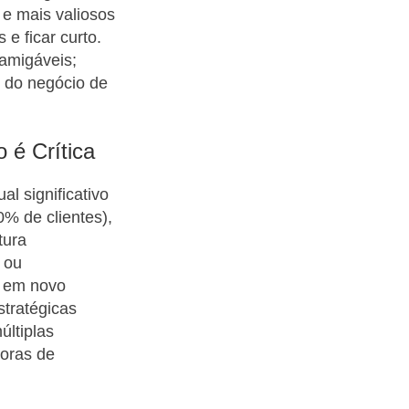
 e mais valiosos
e ficar curto.
amigáveis;
o do negócio de
 é Crítica
l significativo
% de clientes),
tura
, ou
o em novo
stratégicas
últiplas
doras de