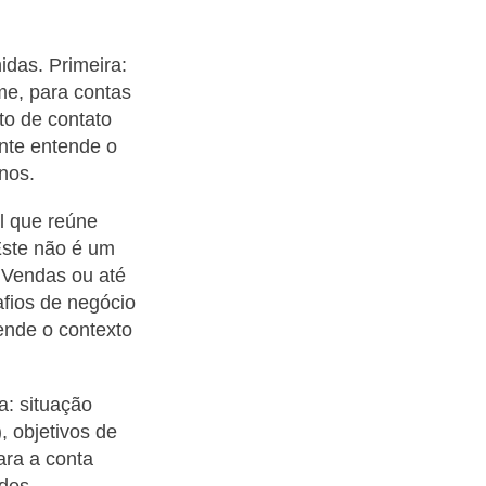
idas. Primeira:
me, para contas
to de contato
ente entende o
rnos.
l que reúne
Este não é um
 Vendas ou até
afios de negócio
ende o contexto
a: situação
, objetivos de
ara a conta
ades