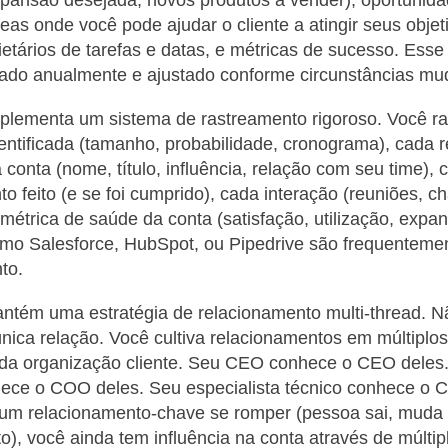
reas onde você pode ajudar o cliente a atingir seus objet
etários de tarefas e datas, e métricas de sucesso. Esse
isado anualmente e ajustado conforme circunstâncias m
plementa um sistema de rastreamento rigoroso. Você ra
entificada (tamanho, probabilidade, cronograma), cada 
 conta (nome, título, influência, relação com seu time), 
 feito (e se foi cumprido), cada interação (reuniões, 
 métrica de saúde da conta (satisfação, utilização, expan
mo Salesforce, HubSpot, ou Pipedrive são frequenteme
to.
ntém uma estratégia de relacionamento multi-thread. N
ica relação. Você cultiva relacionamentos em múltiplos
da organização cliente. Seu CEO conhece o CEO deles
ece o COO deles. Seu especialista técnico conhece o C
 um relacionamento-chave se romper (pessoa sai, muda 
), você ainda tem influência na conta através de múltip