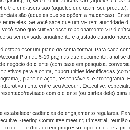
 gastos), (b) who the influencers são (aqueles cujas op
who the end-users são (aqueles que usam seu produto), 
tenciais são (aqueles que se opõem a mudanças). Ente
 entre eles. Se você sabe que um VP tem autoridade dir
 você sabe que cultivar esse relacionamento VP é crític
cisa ser revisado anualmente e ajustado quando houv
é estabelecer um plano de conta formal. Para cada cont
Account Plan de 5-10 páginas que documenta: análise d
s de negócio do cliente (com base em pesquisa, conversa
objetivos para a conta, opportunities identificadas (co
ograma), plano de ação, responsáveis, e cronograma. E
laborativamente entre seu Account Executive, especiali
presentado/revisado com o cliente (ou partes dele) para 
é estabelecer cadências de engajamento regulares. Par
xecutive Steering Committee meeting trimestral, reunião
om o cliente (focado em progresso, oportunidades, pro