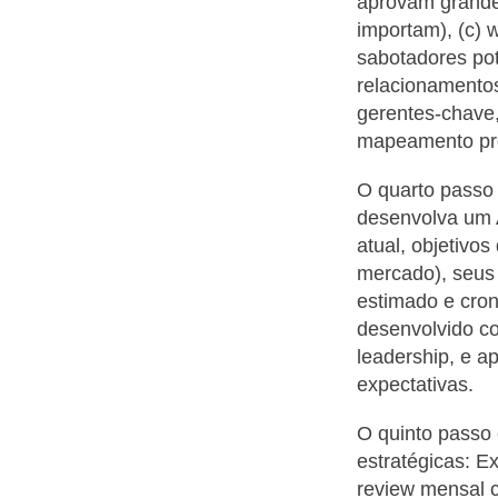
aprovam grandes
importam), (c) 
sabotadores po
relacionamentos
gerentes-chave,
mapeamento pre
O quarto passo 
desenvolva um 
atual, objetivo
mercado), seus 
estimado e cron
desenvolvido co
leadership, e a
expectativas.
O quinto passo 
estratégicas: E
review mensal c