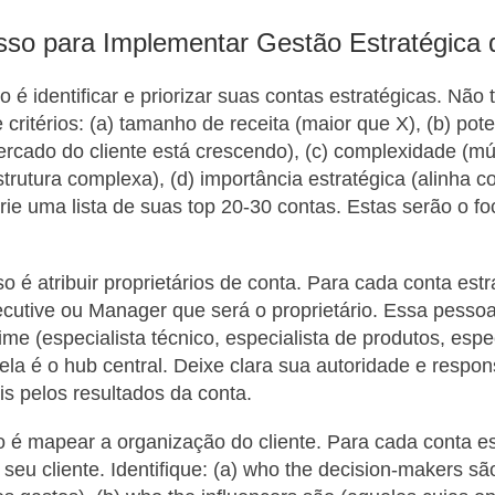
so para Implementar Gestão Estratégica 
 é identificar e priorizar suas contas estratégicas. Não 
 critérios: (a) tamanho de receita (maior que X), (b) pot
rcado do cliente está crescendo), (c) complexidade (múl
strutura complexa), (d) importância estratégica (alinha 
Crie uma lista de suas top 20-30 contas. Estas serão o f
 é atribuir proprietários de conta. Para cada conta estra
utive ou Manager que será o proprietário. Essa pessoa
ime (especialista técnico, especialista de produtos, espe
ela é o hub central. Deixe clara sua autoridade e respon
s pelos resultados da conta.
o é mapear a organização do cliente. Para cada conta est
 seu cliente. Identifique: (a) who the decision-makers s