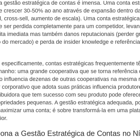
a gestão estratégica de contas é imensa. Uma conta es
e crescer 30-50% ao ano através de expansão dentro d
ll, cross-sell, aumento de escala). Uma conta estratégic
e ser perdida completamente para um competidor, leva
ita imediata mas também danos reputacionais (perder gr
 do mercado) e perda de insider knowledge e referênci
especificamente, contas estratégicas frequentemente tê
manho: uma grande cooperativa que se torna referência
o influencia dezenas de outras cooperativas na mesma 
 corporativo que adota suas práticas influencia produto
ribuidora que tem sucesso com seu produto pode oferec
priedades pequenas. A gestão estratégica adequada, po
aximizar uma conta; é sobre transformá-la em uma plat
or.
na a Gestão Estratégica de Contas no Ní