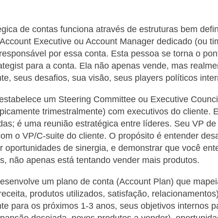
l
égica de contas funciona através de estruturas bem defin
 Account Executive ou Account Manager dedicado (ou ti
responsável por essa conta. Esta pessoa se torna o pon
trategist para a conta. Ela não apenas vende, mas realm
te, seus desafios, sua visão, seus players políticos inte
estabelece um Steering Committee ou Executive Counci
ipicamente trimestralmente) com executivos do cliente. 
as; é uma reunião estratégica entre líderes. Seu VP de
m o VP/C-suite do cliente. O propósito é entender des
r oportunidades de sinergia, e demonstrar que você ent
es, não apenas está tentando vender mais produtos.
desenvolve um plano de conta (Account Plan) que mapei
receita, produtos utilizados, satisfação, relacionamentos)
nte para os próximos 1-3 anos, seus objetivos internos p
expansão desejada, novos produtos a vender), oportunid