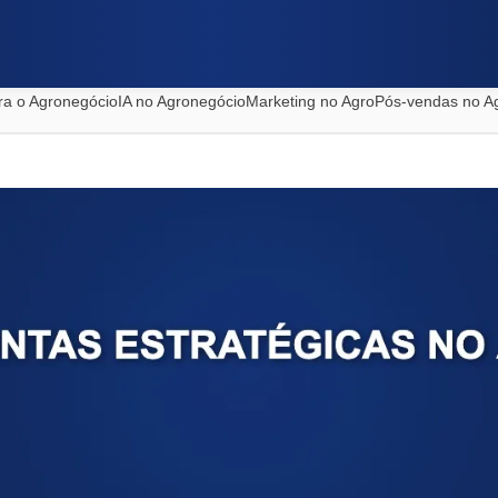
ra o Agronegócio
IA no Agronegócio
Marketing no Agro
Pós-vendas no A