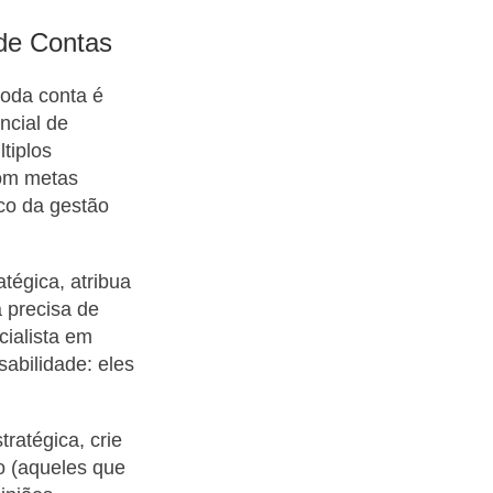
de Contas
toda conta é
encial de
tiplos
com metas
oco da gestão
tégica, atribua
 precisa de
cialista em
sabilidade: eles
ratégica, crie
ão (aqueles que