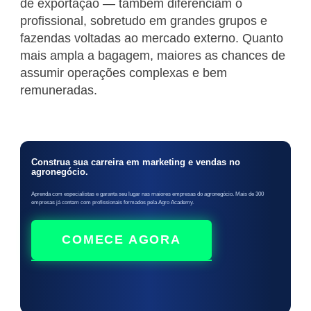
de exportação — também diferenciam o
profissional, sobretudo em grandes grupos e
fazendas voltadas ao mercado externo. Quanto
mais ampla a bagagem, maiores as chances de
assumir operações complexas e bem
remuneradas.
Construa sua carreira em marketing e vendas no
agronegócio.
Aprenda com especialistas e garanta seu lugar nas maiores empresas do agronegócio. Mais de 300
empresas já contam com profissionais formados pela Agro Academy.
COMECE AGORA