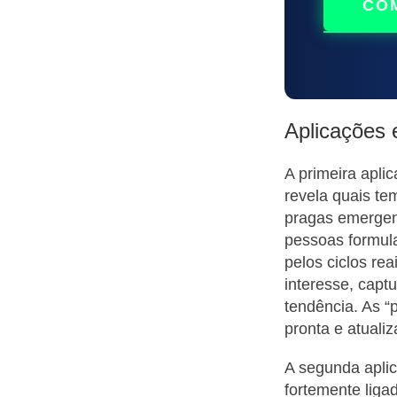
CO
Aplicações 
A primeira apl
revela quais te
pragas emergent
pessoas formula
pelos ciclos re
interesse, capt
tendência. As 
pronta e atuali
A segunda apli
fortemente liga