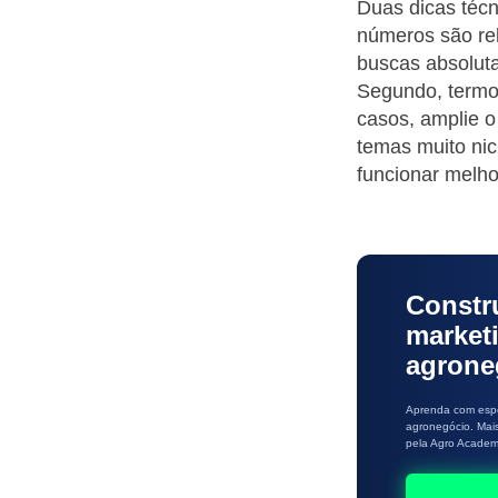
Duas dicas técn
números são rel
buscas absoluta
Segundo, termo
casos, amplie o
temas muito nic
funcionar melho
Constr
market
agrone
Aprenda com espe
agronegócio. Mai
pela Agro Academ