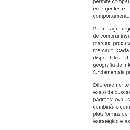
permite compara
emergentes e en
comportamento,
Para o agronegó
de comprar insu
marcas, procura
mercado. Cada 
disponibiliza. 
geografia do in
fundamentais pa
Diferentemente
exato de buscas
padrões: evoluç
combiná-lo com
plataformas de
estratégico e a