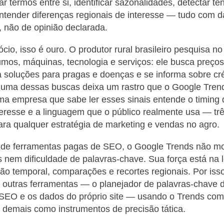
r termos entre si, identificar sazonalidades, detectar t
tender diferenças regionais de interesse — tudo com d
 não de opinião declarada.
cio, isso é ouro. O produtor rural brasileiro pesquisa n
mos, máquinas, tecnologia e serviços: ele busca preço
 soluções para pragas e doenças e se informa sobre cré
uma dessas buscas deixa um rastro que o Google Tren
Uma empresa que sabe ler esses sinais entende o timing
teresse e a linguagem que o público realmente usa — tr
ra qualquer estratégia de marketing e vendas no agro.
 de ferramentas pagas de SEO, o Google Trends não m
 nem dificuldade de palavras-chave. Sua força está na l
ão temporal, comparações e recortes regionais. Por isso
 outras ferramentas — o planejador de palavras-chave 
 SEO e os dados do próprio site — usando o Trends com
s demais como instrumentos de precisão tática.