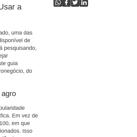
Usar a
cado, uma das
disponível de
tá pesquisando,
ejar
ste guia
ronegócio, do
 agro
pularidade
áfica. Em vez de
 100, em que
cionados. Isso