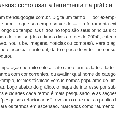
assos: como usar a ferramenta na prática
m trends.google.com.br. Digite um termo — por exempl
e produto que sua empresa vende — e a ferramenta exib
longo do tempo. Os filtros no topo são seus principais c
odo de análise (dos últimos dias até desde 2004), catego
web, YouTube, imagens, notícias ou compras). Para o agro
be é especialmente útil, dado o peso do vídeo no cons
dutor.
mparação permite colocar até cinco termos lado a lado 
rca com concorrentes, ou avaliar qual nome de categor
exemplo, termos técnicos versus nomes populares de 
a). Logo abaixo do gráfico, o mapa de interesse por sub
os e cidades cada termo é mais pesquisado, e as seçõe
 “pesquisas relacionadas” revelam o que mais o público
ara os termos em ascensão, marcados como “aumento r