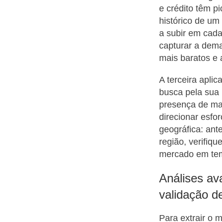
e crédito têm p
histórico de um
a subir em cad
capturar a dem
mais baratos e 
A terceira aplic
busca pela sua 
presença de ma
direcionar esfo
geográfica: ant
região, verifiqu
mercado em tem
Análises av
validação d
Para extrair o 