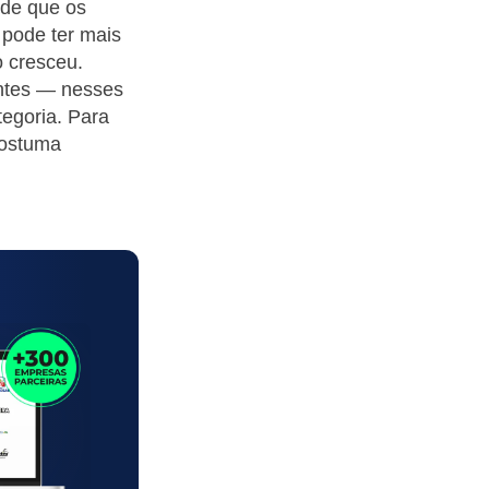
 de que os
 pode ter mais
o cresceu.
entes — nesses
tegoria. Para
costuma