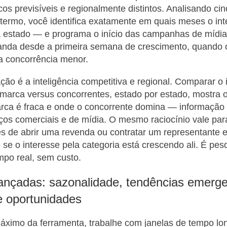
icos previsíveis e regionalmente distintos. Analisando ci
 termo, você identifica exatamente em quais meses o i
a estado — e programa o início das campanhas de mídi
anda desde a primeira semana de crescimento, quando o
a concorrência menor.
ação é a inteligência competitiva e regional. Comparar o
marca versus concorrentes, estado por estado, mostra 
rca é fraca e onde o concorrente domina — informação 
rços comerciais e de mídia. O mesmo raciocínio vale pa
es de abrir uma revenda ou contratar um representante
e se o interesse pela categoria está crescendo ali. É pes
po real, sem custo.
ançadas: sazonalidade, tendências emerge
e oportunidades
máximo da ferramenta, trabalhe com janelas de tempo lo