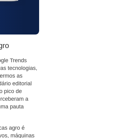
gro
ogle Trends
as tecnologias,
termos as
rio editorial
o pico de
erceberam a
uma pauta
cas agro é
ivos, máquinas