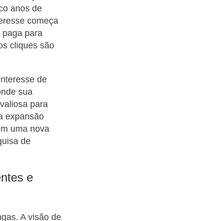
nco anos de
nteresse começa
a paga para
s cliques são
 interesse de
onde sua
valiosa para
ra expansão
 em uma nova
quisa de
ntes e
ngas. A visão de