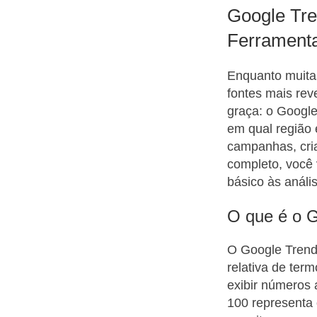
Google Tre
Ferramenta
Enquanto muita
fontes mais rev
graça: o Google
em qual região
campanhas, cria
completo, você 
básico às análi
O que é o G
O Google Trend
relativa de ter
exibir números 
100 representa 