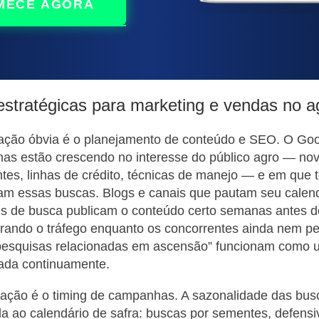
MECE AGORA
estratégicas para marketing e vendas no a
icação óbvia é o planejamento de conteúdo e SEO. O Go
mas estão crescendo no interesse do público agro — nov
es, linhas de crédito, técnicas de manejo — e em que 
m essas buscas. Blogs e canais que pautam seu calendá
ais de busca publicam o conteúdo certo semanas antes d
urando o tráfego enquanto os concorrentes ainda nem p
“pesquisas relacionadas em ascensão” funcionam como 
zada continuamente.
cação é o timing de campanhas. A sazonalidade das bus
da ao calendário de safra: buscas por sementes, defens