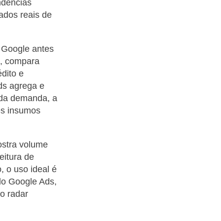
endências
ados reais de
o Google antes
s, compara
dito e
ds agrega e
 da demanda, a
ês insumos
ostra volume
eitura de
, o uso ideal é
do Google Ads,
o radar