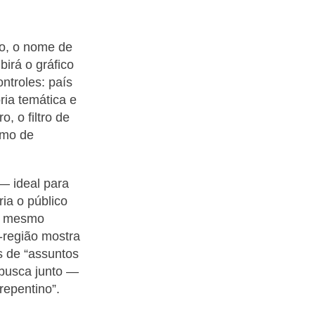
o, o nome de
irá o gráfico
ontroles: país
ria temática e
, o filtro de
umo de
— ideal para
ia o público
um mesmo
-região mostra
s de “assuntos
 busca junto —
epentino”.