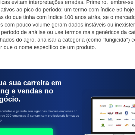
icas evitam interpretações erradas. Primeiro, lembre-se
ativos ao pico do período: um termo com índice 50 hoje
s do que tinha com índice 100 anos atrás, se o mercad
s com pouco volume geram dados instáveis ou inexist
 período de análise ou use termos mais genéricos da ca
hados do agro, analisar a categoria (como “fungicida”) 
r que o nome específico de um produto.
ua sua carreira em
ing e vendas no
gócio.
cialistas e garanta seu lugar nas maiores empresas do
s de 300 empresas já contam com profissionais formados
y.