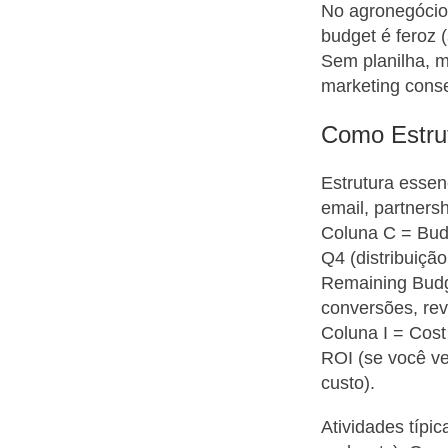
No agronegócio 
budget é feroz 
Sem planilha, m
marketing conse
Como Estru
Estrutura essen
email, partners
Coluna C = Budg
Q4 (distribuiçã
Remaining Budge
conversões, rev
Coluna I = Cost
ROI (se você v
custo).
Atividades típi