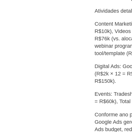
Atividades detal
Content Marketi
R$10k), Videos 
R$76k (vs. aloc
webinar progra
tool/template (
Digital Ads: Go
(R$2k × 12 = R
R$150k).
Events: Trades
= R$60k), Total
Conforme ano pr
Google Ads gero
Ads budget, red