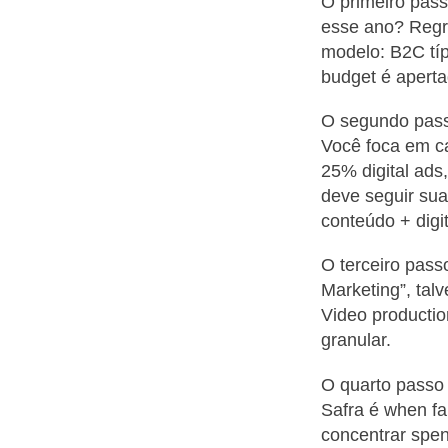
O primeiro pass
esse ano? Regra
modelo: B2C tí
budget é aperta
O segundo passo
Você foca em c
25% digital ads
deve seguir sua
conteúdo + digit
O terceiro pass
Marketing”, tal
Video productio
granular.
O quarto passo 
Safra é when fa
concentrar spen