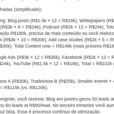
hadas (simplificado):
ng: Blog posts (R$1.5k × 12 = R$18k), Whitepapers (R$
(R$3k × 8 = R$24k), Podcast (R$2k × 12 = R$24k), Tota
ação R$180k, precisa de mais conteúdo ou você realoco
m (R$3k × 10 = R$30k), Add case studies (R$2k × 5 = R
R$30k). Total Content now = R$146k (mais próximo R$18
ogle Ads (R$3k × 12 = R$36k), Facebook (R$2k × 12 = R
$24k), YouTube (R$1.5k × 12 = R$18k), Total = R$102k 
how A (R$30k), Tradeshow B (R$25k), Smaller events ×
 = R$115k (vs. R$120k).
ogride, você rastreia: Blog em janeiro gerou 50 leads a
u 60 leads at R$90/lead. No terceiro trimestre você a
uz blog. Esse é processo contínuo de otimização.