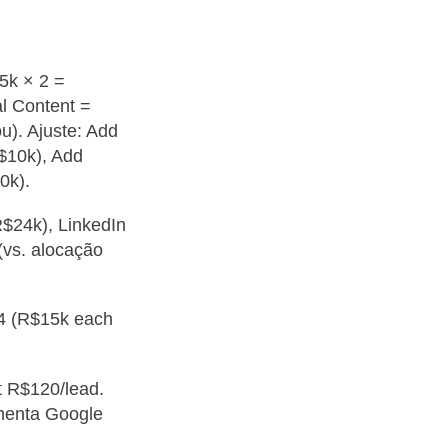
5k × 2 =
l Content =
u). Ajuste: Add
$10k), Add
0k).
$24k), LinkedIn
(vs. alocação
 4 (R$15k each
t R$120/lead.
umenta Google