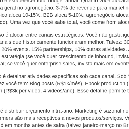
o é estabelecer total budget anual. Quanto você alocar
 geral no agronegócio: 3-7% de revenue para marketing
pico aloca 10-15%, B2B aloca 5-10%, agronegócio aloc
do). Uma vez que você sabe total, você come from aloc
 é alocar entre canais estratégicos. Você não gasta ig
anais que historicamente funcionaram melhor. Talvez: 
, 20% events, 15% partnerships, 10% outras atividades.
 estratégia (se você quer crescimento de inbound, invis
al; se você quer enterprise sales, invista mais em event
o é detalhar atividades específicas sob cada canal. Sob
vez você tem: Blog posts (R$1k/mês), Ebook production 
n (R$3k per video, 4 videos/ano). Esse detalhe permite 
é distribuir orçamento intra-ano. Marketing é sazonal n
rmers são mais receptivos a novos produtos/serviços. 
d em months antes de safra (talvez janeiro-março no Bra