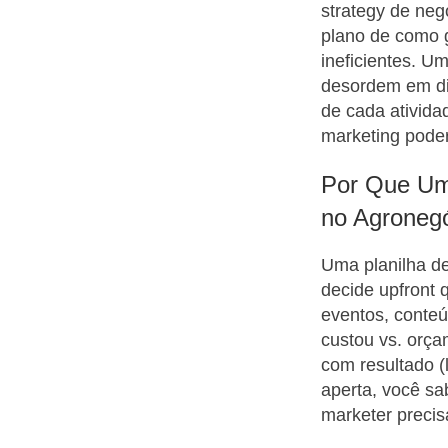
strategy de ne
plano de como g
ineficientes. U
desordem em dis
de cada ativida
marketing pode
Por Que Um
no Agroneg
Uma planilha de
decide upfront q
eventos, conteú
custou vs. orç
com resultado (
aperta, você sab
marketer precis