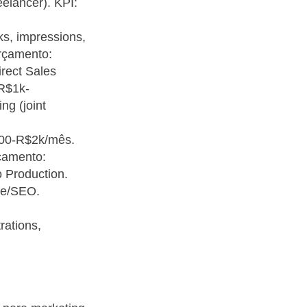
elancer). KPI:
s, impressions,
Orçamento:
rect Sales
 R$1k-
ng (joint
500-R$2k/mês.
rçamento:
o Production.
te/SEO.
rations,