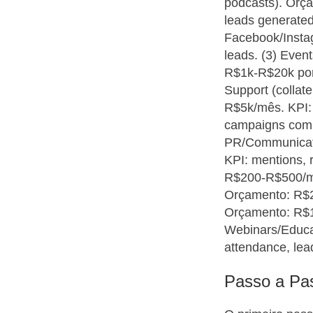
podcasts). Orça
leads generated,
Facebook/Instag
leads. (3) Even
R$1k-R$20k por 
Support (collat
R$5k/mês. KPI: o
campaigns com p
PR/Communicati
KPI: mentions, 
R$200-R$500/mês
Orçamento: R$2
Orçamento: R$1k
Webinars/Educat
attendance, lea
Passo a Pa