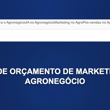
ra o Agronegócio
IA no Agronegócio
Marketing no Agro
Pós-vendas no A