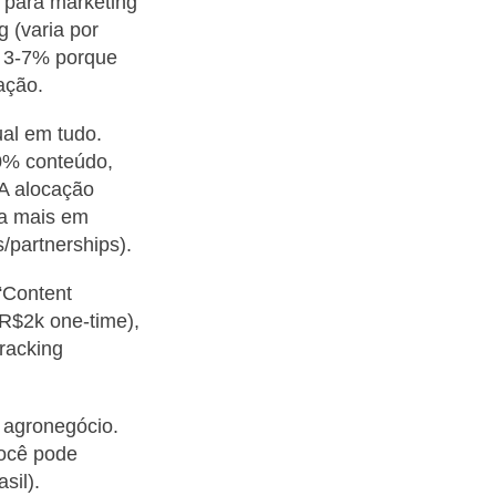
á para marketing
 (varia por
a 3-7% porque
ação.
ual em tudo.
30% conteúdo,
 A alocação
ta mais em
s/partnerships).
 “Content
(R$2k one-time),
tracking
o agronegócio.
Você pode
sil).