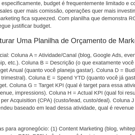
especificamente, budget é frequentemente limitado e co
(sales quer mais comissão, operações quer mais investi
arketing fica squeezed. Com planilha que demonstra RO
gue justificar budget.
turar Uma Planilha de Orçamento de Mark
cial: Coluna A = Atividade/Canal (blog, Google Ads, eve
hip, etc.). Coluna B = Descrição (o que exatamente você
et Anual (quanto você planeja gastar). Coluna D = Bud
o trimestral). Coluna E = Spend YTD (quanto você já gas
t. Coluna G = Target KPI (qual é target para essa ativi
enue, impressions). Coluna H = Actual KPI (qual foi resul
 per Acquisition (CPA) (custo/lead, custo/deal). Coluna 
endeu baseado em lead dessa atividade, qual é revenue
cas para agronegócio: (1) Content Marketing (blog, white