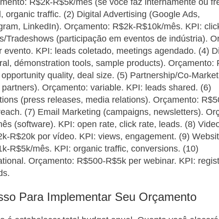
mento: R$2k-R$5k/mês (se você faz internamente ou fre
 organic traffic. (2) Digital Advertising (Google Ads,
ram, LinkedIn). Orçamento: R$2k-R$10k/mês. KPI: click
ts/Tradeshows (participação em eventos de indústria). 
evento. KPI: leads coletado, meetings agendado. (4) Di
eral, démonstration tools, sample products). Orçamento:
pportunity quality, deal size. (5) Partnership/Co-Marketi
artners). Orçamento: variable. KPI: leads shared. (6)
ons (press releases, media relations). Orçamento: R$
reach. (7) Email Marketing (campaigns, newsletters). O
 (software). KPI: open rate, click rate, leads. (8) Vide
k-R$20k por vídeo. KPI: views, engagement. (9) Websi
-R$5k/mês. KPI: organic traffic, conversions. (10)
ional. Orçamento: R$500-R$5k per webinar. KPI: regist
ds.
sso Para Implementar Seu Orçamento