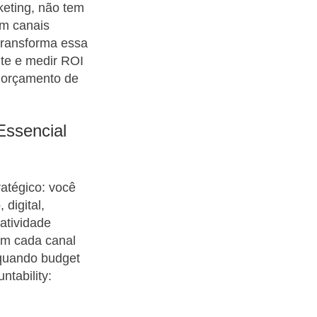
eting, não tem
em canais
transforma essa
nte e medir ROI
e orçamento de
Essencial
atégico: você
 digital,
atividade
em cada canal
 quando budget
ntability: