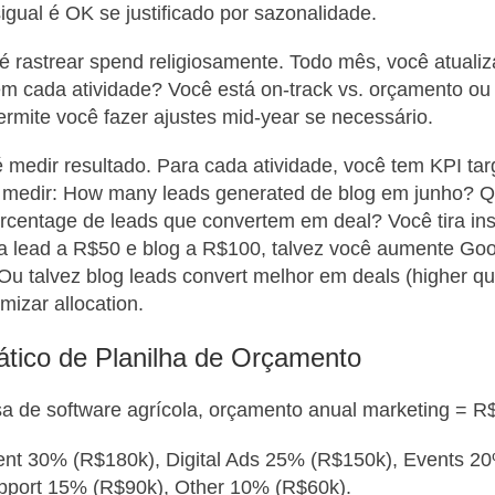
sigual é OK se justificado por sazonalidade.
é rastrear spend religiosamente. Todo mês, você atualiza
m cada atividade? Você está on-track vs. orçamento ou
ermite você fazer ajustes mid-year se necessário.
 medir resultado. Para cada atividade, você tem KPI tar
 medir: How many leads generated de blog em junho? Qu
rcentage de leads que convertem em deal? Você tira ins
a lead a R$50 e blog a R$100, talvez você aumente Go
Ou talvez blog leads convert melhor em deals (higher qua
mizar allocation.
tico de Planilha de Orçamento
a de software agrícola, orçamento anual marketing = R
ent 30% (R$180k), Digital Ads 25% (R$150k), Events 2
upport 15% (R$90k), Other 10% (R$60k).