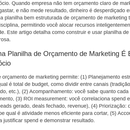
gócio. Quando empresa não tem orçamento claro de mark
astar, e não mede resultado, dinheiro é desperdiçado 
ma planilha bem estruturada de orçamento de marketing 
ciplina, permitindo você alocar recursos inteligenteme
de. Este artigo detalha como construir e usar planilha d
rosa.
a Planilha de Orçamento de Marketing É 
ócio
 orçamento de marketing permite: (1) Planejamento estr
ual é total de budget, como dividir entre canais (tradição,
do, etc.), (2) Acompanhamento: você sabe quanto cada 
amento, (3) ROI measurement: você correlaciona spend 
leads gerado, deals fechado, revenue), (4) Priorização:
e qual é atividade menos eficiente para cortar, (5) Accou
a justificar spend e demonstrar resultado.