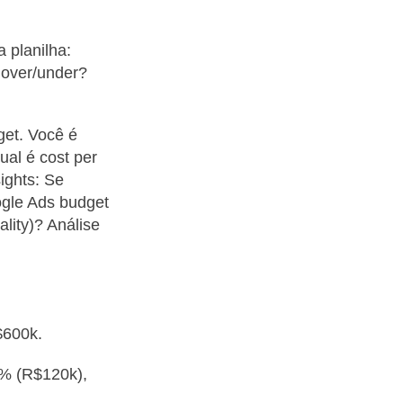
 planilha:
 over/under?
get. Você é
al é cost per
ights: Se
ogle Ads budget
lity)? Análise
$600k.
0% (R$120k),