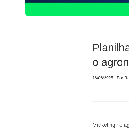
Planilh
o agro
18/06/2025
◦
Por Ro
Marketing no a