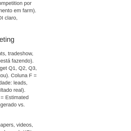
mpetition por
mento em farm).
I claro,
eting
nts, tradeshow,
 está fazendo).
get Q1, Q2, Q3,
tou). Coluna F =
dade: leads,
tado real).
J = Estimated
 gerado vs.
papers, videos,