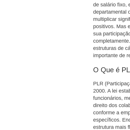
de salário fixo
departamental o
multiplicar sign
positivos. Mas
sua participaçã
completamente.
estruturas de c
importante de r
O Que é PL
PLR (Participaçã
2000. A lei est
funcionários, m
direito dos col
conforme a emp
específicos. En
estrutura mais 