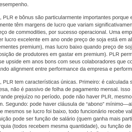
esempenho.
, PLR e bônus são particularmente importantes porque
mente têm margens de lucro que variam significativament
preço de commodities, por sucesso operacional. Uma em
r lucro excelente em ano onde preço de soja está em a
mentes premium), mas lucro baixo quando preço de soj
posição de produtores em gastar em premium). PLR per
sse upside em anos bons com seus colaboradores que co
iando alignment entre performance da empresa e perform
, PLR tem características únicas. Primeiro: é calculada 
esa, não é passivo de folha de pagamento mensal. Isso 
rande prejuízo no período, pode não haver PLR, mesmo
m. Segundo: pode haver cláusula de “abono” mínimo—a
 mesmos se lucro foi baixo, todo funcionário recebe va
ibuição pode ser função de salário (quem ganha mais part
arquia (todos recebem mesma quantidade), ou função 