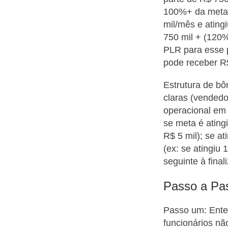
100%+ da meta,
mil/mês e ating
750 mil + (120%
PLR para esse 
pode receber R
Estrutura de bô
claras (vendedo
operacional em 
se meta é atin
R$ 5 mil); se 
(ex: se atingiu
seguinte à fina
Passo a Pa
Passo um: Ente
funcionários n