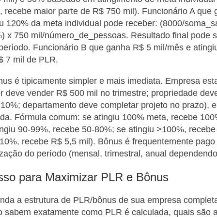
 recebe maior parte de R$ 750 mil). Funcionário A que
iu 120% da meta individual pode receber: (8000/soma_sal
) x 750 mil/número_de_pessoas. Resultado final pode s
período. Funcionário B que ganha R$ 5 mil/mês e ating
$ 7 mil de PLR.
nus é tipicamente simpler e mais imediata. Empresa es
r deve vender R$ 500 mil no trimestre; propriedade deve
10%; departamento deve completar projeto no prazo), e
gida. Fórmula comum: se atingiu 100% meta, recebe 100
atingiu 90-99%, recebe 50-80%; se atingiu >100%, rece
 110%, recebe R$ 5,5 mil). Bônus é frequentemente pag
lização do período (mensal, trimestral, anual dependendo
sso para Maximizar PLR e Bônus
nda a estrutura de PLR/bônus de sua empresa complet
ão sabem exatamente como PLR é calculada, quais são 