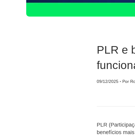
PLR e 
funcio
09/12/2025
◦
Por Ro
PLR (Participa
benefícios mais