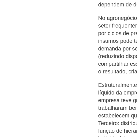
dependem de d
No agronegócio
setor frequente
por ciclos de 
insumos pode te
demanda por se
(reduzindo dis
compartilhar e
o resultado, cr
Estruturalmente
líquido da empr
empresa teve g
trabalharam be
estabelecem que
Terceiro: distr
função de hier