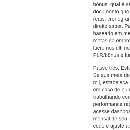
bônus, qual é s
documento que 
reais, cronogr
direito saber. 
baseado em met
metas da empres
lucro nos últim
PLR/bônus é fu
Passo três: Est
Se sua meta de 
mil, estabeleça
em caso de buro
trabalhando com
performance re
acesse dashboa
mensal de seu 
cedo e ajuste a