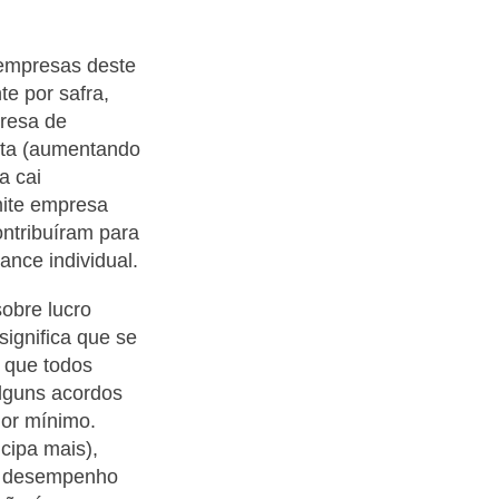
 empresas deste
e por safra,
presa de
lta (aumentando
a cai
mite empresa
ntribuíram para
ance individual.
sobre lucro
significa que se
 que todos
lguns acordos
lor mínimo.
icipa mais),
de desempenho