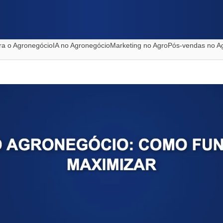
ra o Agronegócio
IA no Agronegócio
Marketing no Agro
Pós-vendas no A