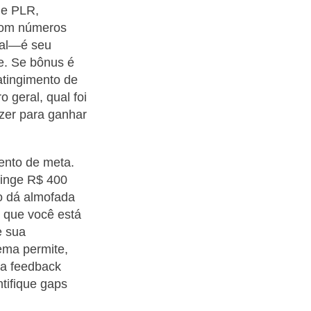
de PLR,
 com números
ial—é seu
e. Se bônus é
tingimento de
 geral, qual foi
azer para ganhar
mento de meta.
tinge R$ 400
so dá almofada
o que você está
e sua
ema permite,
ça feedback
tifique gaps