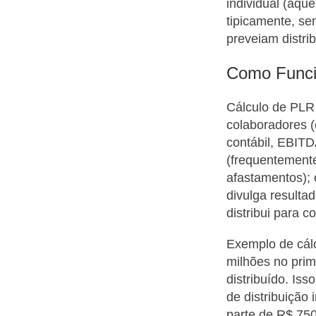
individual (aqu
tipicamente, se
preveiam distrib
Como Funcio
Cálculo de PLR
colaboradores (o
contábil, EBITDA
(frequentemente
afastamentos); 
divulga resulta
distribui para 
Exemplo de cálc
milhões no pri
distribuído. Iss
de distribuição
parte de R$ 750