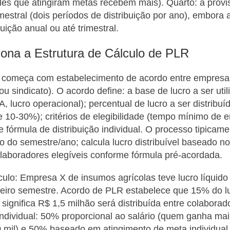
eles que atingiram metas recebem mais). Quarto: a provi
mestral (dois períodos de distribuição por ano), embora 
uição anual ou até trimestral.
na a Estrutura de Cálculo de PLR
 começa com estabelecimento de acordo entre empresa
u sindicato). O acordo define: a base de lucro a ser util
, lucro operacional); percentual de lucro a ser distribuí
 10-30%); critérios de elegibilidade (tempo mínimo de 
e fórmula de distribuição individual. O processo tipicam
do do semestre/ano; calcula lucro distribuível baseado n
colaboradores elegíveis conforme fórmula pré-acordada.
ulo: Empresa X de insumos agrícolas teve lucro líquido
meiro semestre. Acordo de PLR estabelece que 15% do l
o significa R$ 1,5 milhão será distribuída entre colabora
 individual: 50% proporcional ao salário (quem ganha ma
 mil) e 50% baseado em atingimento de meta individual