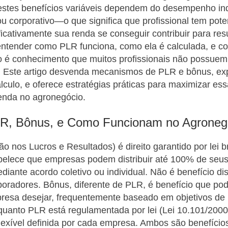
, estes benefícios variáveis dependem do desempenho ind
u corporativo—o que significa que profissional tem pote
ificativamente sua renda se conseguir contribuir para res
 entender como PLR funciona, como ela é calculada, e 
o é conhecimento que muitos profissionais não possuem
 Este artigo desvenda mecanismos de PLR e bônus, exp
álculo, e oferece estratégias práticas para maximizar ess
enda no agronegócio.
R, Bônus, e Como Funcionam no Agroneg
o nos Lucros e Resultados) é direito garantido por lei b
abelece que empresas podem distribuir até 100% de seus
ediante acordo coletivo ou individual. Não é benefício di
aboradores. Bônus, diferente de PLR, é benefício que pod
resa desejar, frequentemente baseado em objetivos de
quanto PLR está regulamentada por lei (Lei 10.101/200
flexível definida por cada empresa. Ambos são benefício