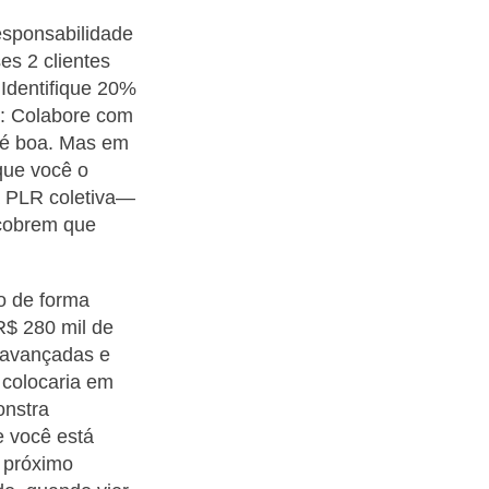
esponsabilidade
es 2 clientes
 Identifique 20%
s: Colabore com
 é boa. Mas em
que você o
a PLR coletiva—
scobrem que
o de forma
 R$ 280 mil de
 avançadas e
 colocaria em
nstra
e você está
a próximo