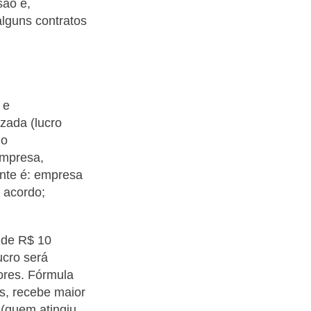
são é,
alguns contratos
 e
izada (lucro
do
empresa,
ente é: empresa
o acordo;
 de R$ 10
ucro será
dores. Fórmula
is, recebe maior
 (quem atingiu