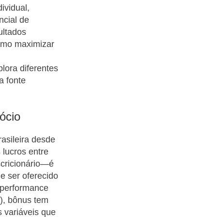
ividual,
ncial de
ultados
como maximizar
lora diferentes
a fonte
ócio
rasileira desde
 lucros entre
scricionário—é
e ser oferecido
 performance
0), bônus tem
s variáveis que