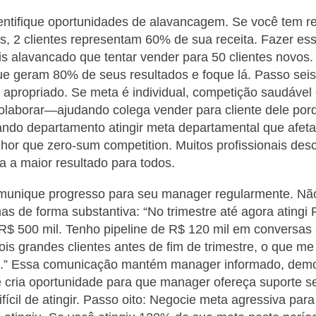
entifique oportunidades de alavancagem. Se você tem r
es, 2 clientes representam 60% de sua receita. Fazer ess
ais alavancado que tentar vender para 50 clientes novos.
ue geram 80% de seus resultados e foque lá. Passo sei
apropriado. Se meta é individual, competição saudável
olaborar—ajudando colega vender para cliente dele por
dando departamento atingir meta departamental que afet
lhor que zero-sum competition. Muitos profissionais de
a a maior resultado para todos.
munique progresso para seu manager regularmente. Nã
mas de forma substantiva: “No trimestre até agora atingi
R$ 500 mil. Tenho pipeline de R$ 120 mil em conversas
ois grandes clientes antes de fim de trimestre, o que me
.” Essa comunicação mantém manager informado, demo
e cria oportunidade para que manager ofereça suporte s
ifícil de atingir. Passo oito: Negocie meta agressiva par