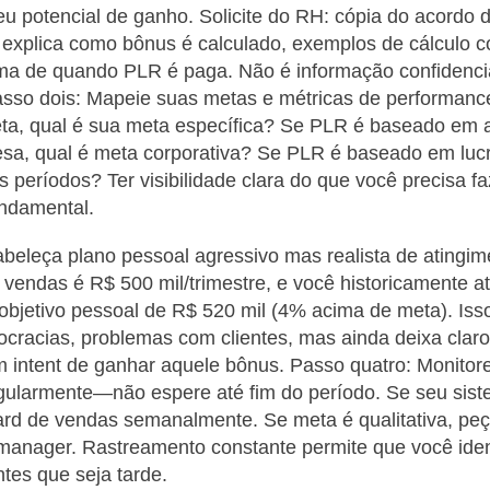
eu potencial de ganho. Solicite do RH: cópia do acordo 
explica como bônus é calculado, exemplos de cálculo
ama de quando PLR é paga. Não é informação confidenc
Passo dois: Mapeie suas metas e métricas de performanc
a, qual é sua meta específica? Se PLR é baseado em a
a, qual é meta corporativa? Se PLR é baseado em lucro
os períodos? Ter visibilidade clara do que você precisa f
ndamental.
abeleça plano pessoal agressivo mas realista de atingi
vendas é R$ 500 mil/trimestre, e você historicamente a
 objetivo pessoal de R$ 520 mil (4% acima de meta). Is
cracias, problemas com clientes, mas ainda deixa clar
 intent de ganhar aquele bônus. Passo quatro: Monitor
gularmente—não espere até fim do período. Se seu sist
rd de vendas semanalmente. Se meta é qualitativa, pe
manager. Rastreamento constante permite que você iden
ntes que seja tarde.