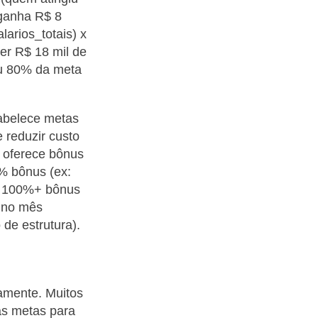
 ganha R$ 8
arios_totais) x
er R$ 18 mil de
iu 80% da meta
tabelece metas
 reduzir custo
 oferece bônus
% bônus (ex:
be 100%+ bônus
o no mês
 de estrutura).
amente. Muitos
as metas para