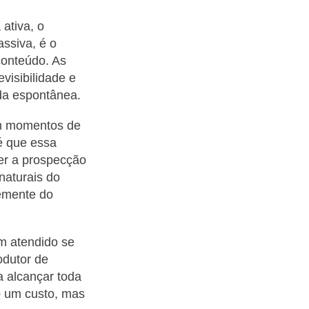
ativa, o
assiva, é o
conteúdo. As
visibilidade e
da espontânea.
m momentos de
é que essa
r a prospecção
naturais do
temente do
em atendido se
odutor de
a alcançar toda
o um custo, mas