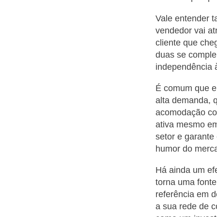
Vale entender t
vendedor vai at
cliente que che
duas se comple
independência 
É comum que e
alta demanda, 
acomodação cob
ativa mesmo em
setor e garante
humor do merc
Há ainda um efe
torna uma fonte
referência em d
a sua rede de c