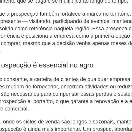
mento que se paga e se multiplica ao longo do tempo.
ue a prospecção também fortalece a marca no território
presente — visitando, participando de eventos, manten
solida como referência naquela região. Essa presença c
corrência e posiciona a empresa como a primeira opção
e comprar, mesmo que a decisão venha apenas meses d
.
rospecção é essencial no agro
constante, a carteira de clientes de qualquer empresa
ntes mudam de fornecedor, encerram atividades ou redu
 são necessários para compensar essas perdas e susten
prospecção é, portanto, o que garante a renovação e a
e comercial.
 onde os ciclos de venda são longos e sazonais, mante
rospecção é ainda mais importante. Um prospect aborda