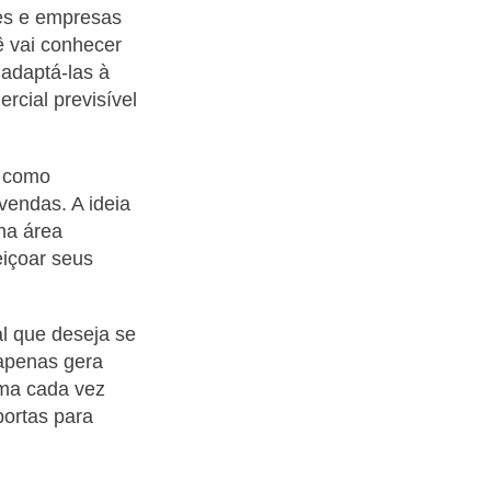
tes e empresas
 vai conhecer
 adaptá-las à
rcial previsível
r como
vendas. A ideia
na área
eiçoar seus
al que deseja se
apenas gera
rma cada vez
portas para