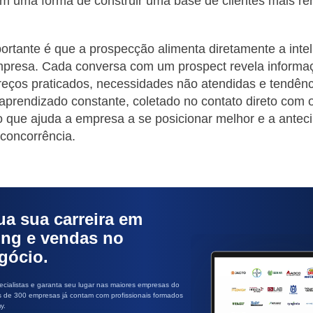
m uma forma de construir uma base de clientes mais ren
ortante é que a prospecção alimenta diretamente a intel
mpresa. Cada conversa com um prospect revela informa
reços praticados, necessidades não atendidas e tendên
aprendizado constante, coletado no contato direto com
co que ajuda a empresa a se posicionar melhor e a antec
concorrência.
ua sua carreira em
ing e vendas no
gócio.
cialistas e garanta seu lugar nas maiores empresas do
s de 300 empresas já contam com profissionais formados
y.