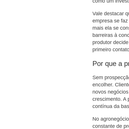
como um investi
Vale destacar q
empresa se faz 
mais ela se con
barreiras à con
produtor decid
primeiro contato
Por que a p
Sem prospecção 
encolher. Clie
novos negócios
crescimento. A 
contínua da bas
No agronegócio,
constante de p