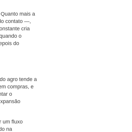
. Quanto mais a
do contato —,
onstante cria
 quando o
epois do
 do agro tende a
zem compras, e
tar o
 expansão
r um fluxo
do na