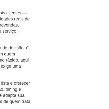
ais clientes —
idades reais de
 revendas,
u serviço
lo de decisão. O
 em quem
o rápido, aqui
e exige uma
lista e oferecer
o, timing e
e adapta sua
os de quem trata