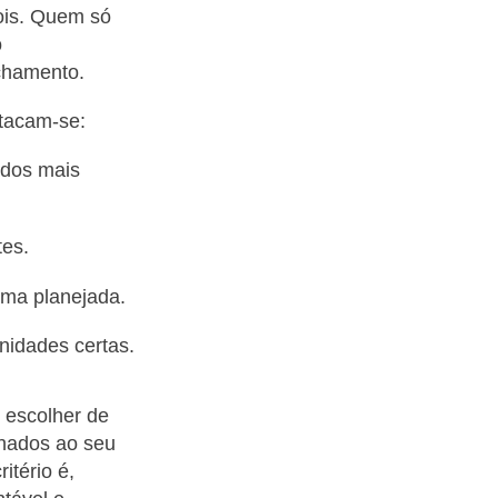
pois. Quem só
o
chamento.
stacam-se:
ados mais
tes.
rma planejada.
nidades certas.
 escolher de
inhados ao seu
itério é,