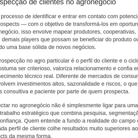
specção de clientes no agronegócio
processo de identificar e entrar em contato com potenci
ospects — com o objetivo de transformá-los em oportun
egócio, isso envolve mapear produtores, cooperativas,
e demais players que possam se beneficiar do produto o
ndo uma base sólida de novos negócios.
ospecção no agro particular é o perfil do cliente e o cic
costuma ser criterioso, valoriza relacionamento e confia
cimento técnico real. Diferente de mercados de consum
olvem investimentos altos, sazonalidade e riscos, o qu
consultiva e paciente por parte de quem prospecta.
ectar no agronegócio não é simplesmente ligar para uma 
trabalho estratégico que combina pesquisa, segmentaçã
confiança. Quem entende a fundo a realidade do campo 
a perfil de cliente colhe resultados muito superiores a
ects da mesma forma.