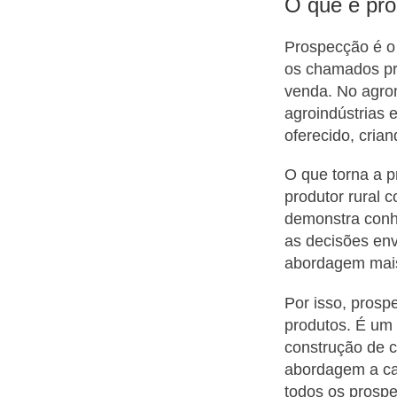
O que é pro
Prospecção é o 
os chamados pr
venda. No agron
agroindústrias 
oferecido, cria
O que torna a pr
produtor rural 
demonstra conhe
as decisões env
abordagem mais 
Por isso, prosp
produtos. É um 
construção de 
abordagem a cad
todos os prosp