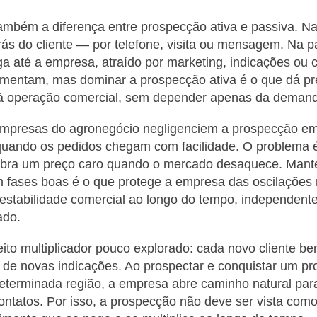
ambém a diferença entre prospecção ativa e passiva. Na 
rás do cliente — por telefone, visita ou mensagem. Na p
ga até a empresa, atraído por marketing, indicações ou 
mentam, mas dominar a prospecção ativa é o que dá pre
à operação comercial, sem depender apenas da deman
mpresas do agronegócio negligenciem a prospecção e
quando os pedidos chegam com facilidade. O problema 
ra um preço caro quando o mercado desaquece. Mante
 fases boas é o que protege a empresa das oscilações 
 estabilidade comercial ao longo do tempo, independen
ado.
ito multiplicador pouco explorado: cada novo cliente b
 de novas indicações. Ao prospectar e conquistar um pr
eterminada região, a empresa abre caminho natural par
ontatos. Por isso, a prospecção não deve ser vista com