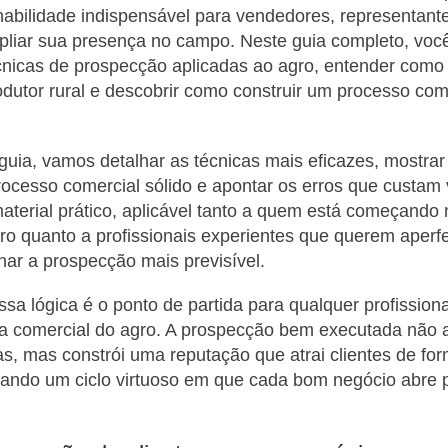
habilidade indispensável para vendedores, representan
liar sua presença no campo. Neste guia completo, você
écnicas de prospecção aplicadas ao agro, entender como
odutor rural e descobrir como construir um processo come
guia, vamos detalhar as técnicas mais eficazes, mostra
rocesso comercial sólido e apontar os erros que custam 
aterial prático, aplicável tanto a quem está começando 
ro quanto a profissionais experientes que querem aperf
rnar a prospecção mais previsível.
a lógica é o ponto de partida para qualquer profission
ea comercial do agro. A prospecção bem executada não 
s, mas constrói uma reputação que atrai clientes de fo
riando um ciclo virtuoso em que cada bom negócio abre 