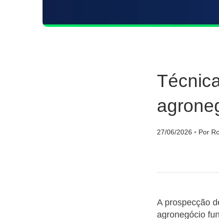
Técnica
agroneg
27/06/2026
◦
Por Ro
A prospecção d
agronegócio fun