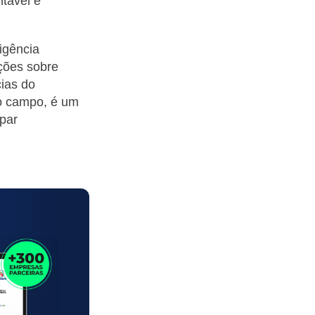
tável e
igência
ções sobre
cias do
 o campo, é um
ipar