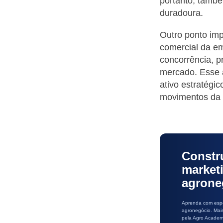
portanto, també
duradoura.
Outro ponto imp
comercial da e
concorrência, p
mercado. Esse 
ativo estratégi
movimentos da 
Constr
market
agrone
Aprenda com espe
agronegócio. Mai
pela Agro Academ