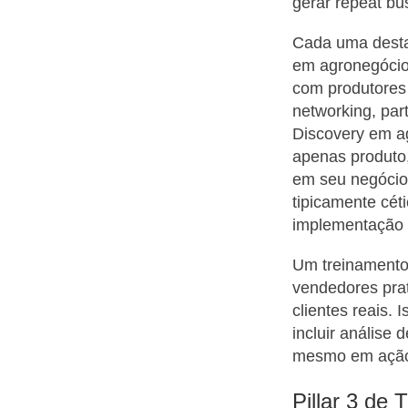
gerar repeat bu
Cada uma destas
em agronegócio 
com produtores
networking, part
Discovery em a
apenas produto,
em seu negócio 
tipicamente cét
implementação o
Um treinamento 
vendedores prat
clientes reais.
incluir análise 
mesmo em ação e
Pillar 3 de