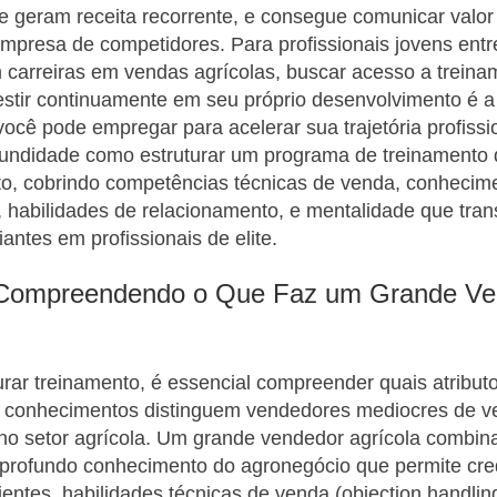
e geram receita recorrente, e consegue comunicar valor
empresa de competidores. Para profissionais jovens ent
carreiras em vendas agrícolas, buscar acesso a treina
estir continuamente em seu próprio desenvolvimento é a
você pode empregar para acelerar sua trajetória profissio
fundidade como estruturar um programa de treinamento
to, cobrindo competências técnicas de venda, conhecim
 habilidades de relacionamento, e mentalidade que tra
antes em profissionais de elite.
Compreendendo o Que Faz um Grande Ve
urar treinamento, é essencial compreender quais atribut
 conhecimentos distinguem vendedores mediocres de 
 no setor agrícola. Um grande vendedor agrícola combina
: profundo conhecimento do agronegócio que permite cre
ientes, habilidades técnicas de venda (objection handling