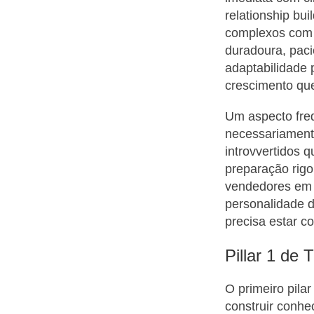
relationship bu
complexos com m
duradoura, paci
adaptabilidade
crescimento qu
Um aspecto fre
necessariamente
introvvertidos 
preparação rigo
vendedores em in
personalidade d
precisa estar c
Pillar 1 de
O primeiro pila
construir conhe