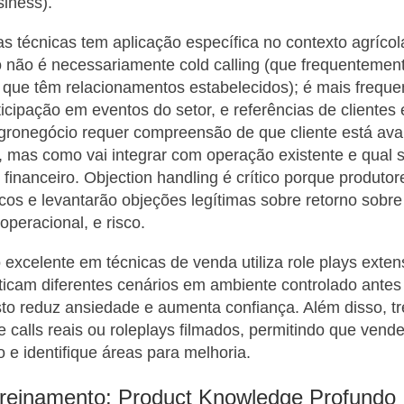
siness).
 técnicas tem aplicação específica no contexto agrícol
não é necessariamente cold calling (que frequentement
 que têm relacionamentos estabelecidos); é mais frequ
icipação em eventos do setor, e referências de clientes 
gronegócio requer compreensão de que cliente está ava
 mas como vai integrar com operação existente e qual 
financeiro. Objection handling é crítico porque produtor
icos e levantarão objeções legítimas sobre retorno sobre
peracional, e risco.
excelente em técnicas de venda utiliza role plays exte
icam diferentes cenários em ambiente controlado antes
 Isto reduz ansiedade e aumenta confiança. Além disso, 
de calls reais ou roleplays filmados, permitindo que vende
 identifique áreas para melhoria.
 Treinamento: Product Knowledge Profundo