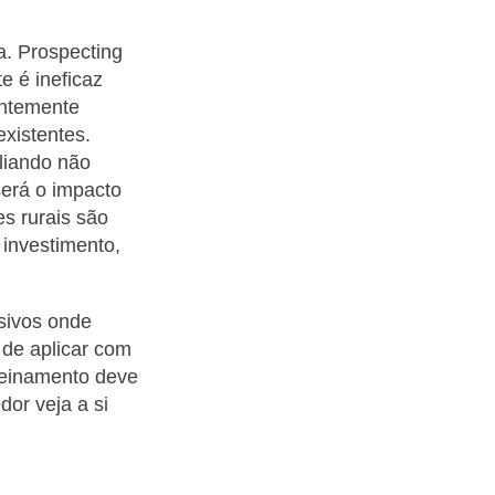
a. Prospecting
e é ineficaz
entemente
existentes.
liando não
será o impacto
es rurais são
 investimento,
nsivos onde
 de aplicar com
treinamento deve
dor veja a si