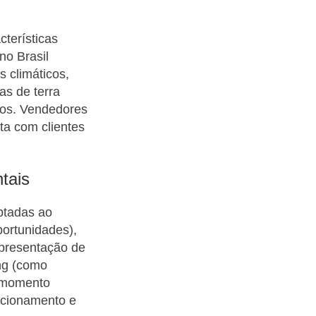
terísticas
no Brasil
s climáticos,
as de terra
rsos. Vendedores
ta com clientes
tais
ptadas ao
oportunidades),
apresentação de
ing (como
r momento
acionamento e