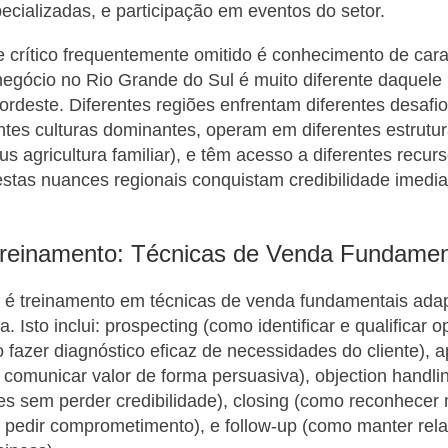
ecializadas, e participação em eventos do setor.
rítico frequentemente omitido é conhecimento de carac
negócio no Rio Grande do Sul é muito diferente daquele 
ordeste. Diferentes regiões enfrentam diferentes desafio
tes culturas dominantes, operam em diferentes estrutur
sus agricultura familiar), e têm acesso a diferentes recu
tas nuances regionais conquistam credibilidade imedia
 Treinamento: Técnicas de Venda Fundamen
r é treinamento em técnicas de venda fundamentais ada
a. Isto inclui: prospecting (como identificar e qualificar 
 fazer diagnóstico eficaz de necessidades do cliente), 
comunicar valor de forma persuasiva), objection handl
es sem perder credibilidade), closing (como reconhece
 pedir comprometimento), e follow-up (como manter rel