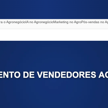
ra o Agronegócio
IA no Agronegócio
Marketing no Agro
Pós-vendas no A