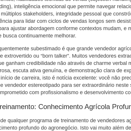
ilding), inteligência emocional que permite navegar rela
últiplos stakeholders, integridade pessoal que constró
ência para lidar com ciclos de vendas longos sem desisti
 para ajustar abordagem conforme contextos mudam, e 
e busca continuamente melhorar.
quentemente subestimado é que grande vendedor agríco
 extrovertido ou “born talker”. Muitos vendedores extra
que ganham credibilidade não através de charme verbal 
rosa, escuta ativa genuína, e demonstração clara de exp
ício de carreira, isto é notícia excelente: você não pre
e vendedor estereotipado para ser extraordinário neste 
omprometido com profissionalismo e desenvolvimento co
 Treinamento: Conhecimento Agrícola Profu
r de qualquer programa de treinamento de vendedores ag
cimento profundo do agronegócio. Isto vai muito além d