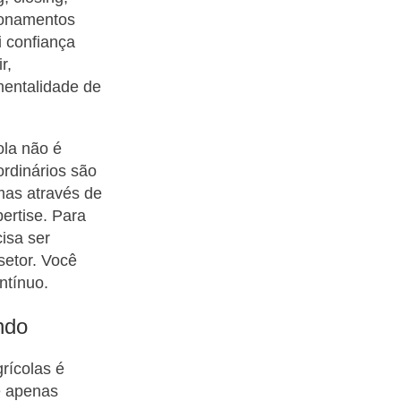
cionamentos
i confiança
r,
mentalidade de
la não é
ordinários são
mas através de
ertise. Para
cisa ser
setor. Você
ntínuo.
ndo
rícolas é
e apenas