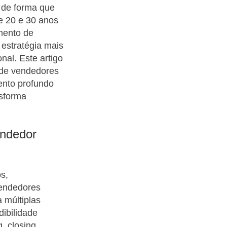
 de forma que
re 20 e 30 anos
mento de
 estratégia mais
nal. Este artigo
 de vendedores
ento profundo
nsforma
ndedor
os,
vendedores
 múltiplas
dibilidade
, closing,