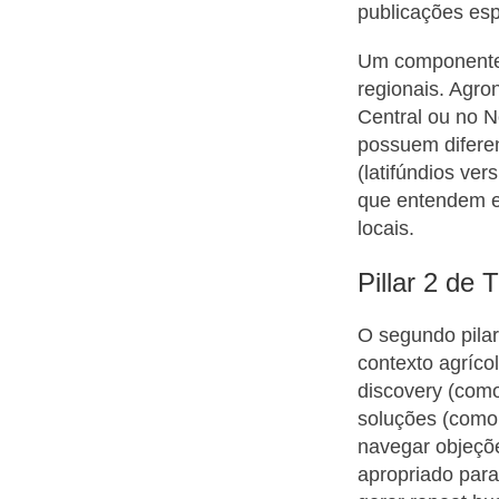
publicações esp
Um componente c
regionais. Agro
Central ou no N
possuem diferen
(latifúndios ver
que entendem es
locais.
Pillar 2 de
O segundo pila
contexto agrícol
discovery (como
soluções (como 
navegar objeçõ
apropriado para