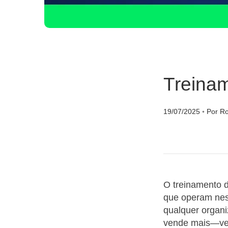
Treina
19/07/2025
◦
Por Ro
O treinamento 
que operam nest
qualquer organ
vende mais—ven