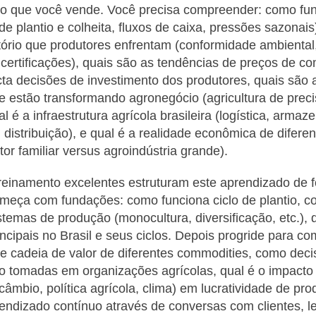
to que você vende. Você precisa compreender: como fu
de plantio e colheita, fluxos de caixa, pressões sazonais
tório que produtores enfrentam (conformidade ambiental
, certificações), quais são as tendências de preços de c
ta decisões de investimento dos produtores, quais são 
e estão transformando agronegócio (agricultura de preci
al é a infraestrutura agrícola brasileira (logística, arma
distribuição), e qual é a realidade econômica de difer
or familiar versus agroindústria grande).
reinamento excelentes estruturam este aprendizado de 
omeça com fundações: como funciona ciclo de plantio, 
istemas de produção (monocultura, diversificação, etc.), 
ncipais no Brasil e seus ciclos. Depois progride para c
de cadeia de valor de diferentes commodities, como dec
o tomadas em organizações agrícolas, qual é o impacto 
câmbio, política agrícola, clima) em lucratividade de pro
endizado contínuo através de conversas com clientes, le