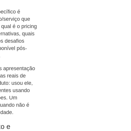
ecífico é
o/serviço que
qual é o pricing
rnativas, quais
os desafios
ponível pós-
.
s apresentação
as reais de
uto: usou ele,
entes usando
ções. Um
quando não é
idade.
to e