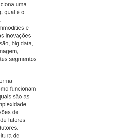
nciona uma
), qual é o
,
ommodities e
as inovações
são, big data,
zenagem,
entes segmentos
forma
como funcionam
quais são as
omplexidade
isões de
de fatores
dutores.
itura de