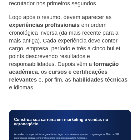
recrutador nos primeiros segundos.
Logo após o resumo, devem aparecer as
experiências profissionais
em ordem
cronológica inversa (da mais recente para a
mais antiga). Cada experiência deve conter
cargo, empresa, período e três a cinco bullet
points descrevendo resultados e
responsabilidades. Depois vêm a
formação
acadêmica
, os
cursos e certificações
relevantes
e, por fim, as
habilidades técnicas
e idiomas.
Construa sua carreira em marketing e vendas no
agronegócio.
Aprenda com especialistas e garanta seu lugar nas maiores empresas do agronegócio. Mais de 300
empresas já contam com profissionais formados pela Agro Academy.