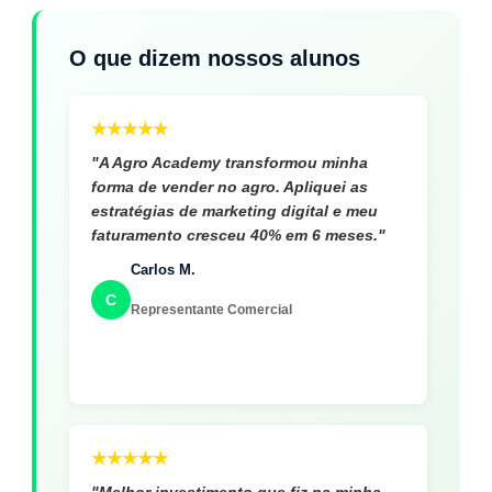
O que dizem nossos alunos
★
★
★
★
★
"A Agro Academy transformou minha
forma de vender no agro. Apliquei as
estratégias de marketing digital e meu
faturamento cresceu 40% em 6 meses."
Carlos M.
C
Representante Comercial
★
★
★
★
★
"Melhor investimento que fiz na minha