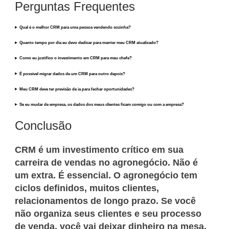
Perguntas Frequentes
Qual é o melhor CRM para uma pessoa vendendo sozinha?
Quanto tempo por dia eu devo dedicar para manter meu CRM atualizado?
Como eu justifico o investimento em CRM para meu chefe?
É possível migrar dados de um CRM para outro depois?
Meu CRM deve ter previsão de ia para fechar oportunidades?
Se eu mudar de empresa, os dados dos meus clientes ficam comigo ou com a empresa?
Conclusão
CRM é um investimento crítico em sua
carreira de vendas no agronegócio. Não é
um extra. É essencial. O agronegócio tem
ciclos definidos, muitos clientes,
relacionamentos de longo prazo. Se você
não organiza seus clientes e seu processo
de venda, você vai deixar dinheiro na mesa.