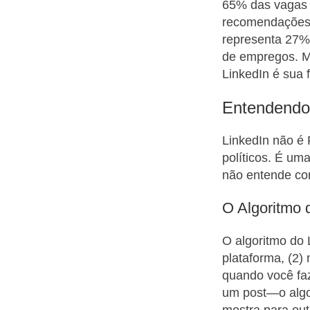
65% das vagas 
recomendações,
representa 27% 
de empregos. Ma
LinkedIn é sua 
Entendendo
LinkedIn não é 
políticos. É um
não entende com
O Algoritmo d
O algoritmo do 
plataforma, (2)
quando você fa
um post—o algo
mostra para out