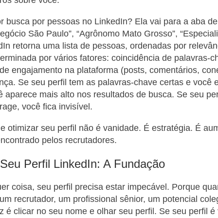
 busca por pessoas no LinkedIn? Ela vai para a aba de 
onegócio São Paulo”, “Agrônomo Mato Grosso”, “Especia
edIn retorna uma lista de pessoas, ordenadas por relevân
terminada por vários fatores: coincidência de palavras-
el de engajamento na plataforma (posts, comentários, co
nça. Se seu perfil tem as palavras-chave certas e você e
ê aparece mais alto nos resultados de busca. Se seu per
age, você fica invisível.
ue otimizar seu perfil não é vanidade. É estratégia. É a
ncontrado pelos recrutadores.
Seu Perfil LinkedIn: A Fundação
er coisa, seu perfil precisa estar impecável. Porque qu
m recrutador, um profissional sênior, um potencial col
z é clicar no seu nome e olhar seu perfil. Se seu perfil é