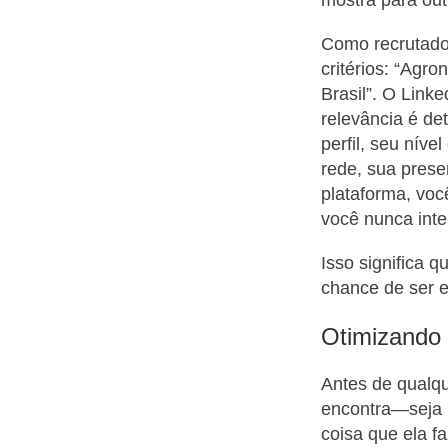
Como recrutador
critérios: “Agr
Brasil”. O Link
relevância é de
perfil, seu nív
rede, sua prese
plataforma, voc
você nunca inter
Isso significa q
chance de ser e
Otimizando 
Antes de qualqu
encontra—seja u
coisa que ela fa