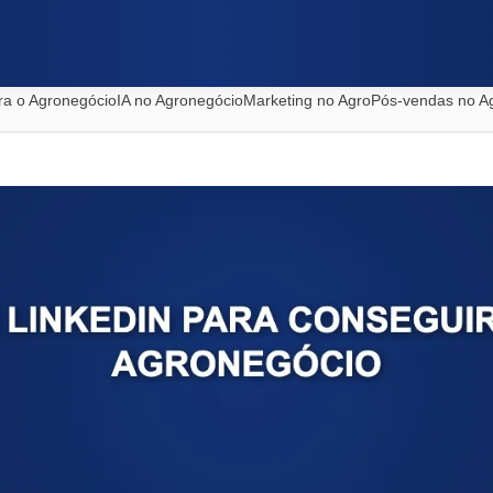
ra o Agronegócio
IA no Agronegócio
Marketing no Agro
Pós-vendas no A