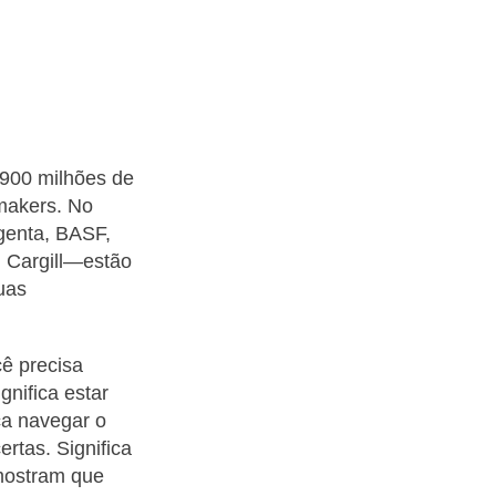
 900 milhões de
-makers. No
genta, BASF,
 Cargill—estão
Suas
ê precisa
gnifica estar
ica navegar o
rtas. Significa
 mostram que