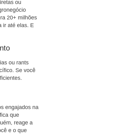
iretas ou
gronegócio
era 20+ milhões
ir até elas. E
nto
ias ou rants
cífico. Se você
icientes.
ios engajados na
fica que
guém, reage a
ocê e o que