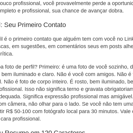
ouco profissional, você provavelmente perde a oportun
completo e profissional, sua chance de avançar dobra.
l: Seu Primeiro Contato
fil é o primeiro contato que alguém tem com você no Lin
cas, em sugestões, em comentários seus em posts alh
rítica.
 foto de perfil? Primeiro: é uma foto de você sozinho,
o bem iluminado e claro. Não é você com amigos. Não é
l. Não é foto de corpo inteiro. É rosto, bem iluminado, b
ofissional. Isso não significa terno e gravata obrigatoria
dequada. Significa expressão profissional mas amigável.
com câmera, não olhar para o lado. Se você não tem uma 
tir R$ 50-100 com fotógrafo local para 30 minutos. Vale
cara profissional.
eu Resume em 120 Caracteres