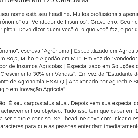
seu nome está seu headline. Muitos profissionais apen
grônomo” ou “Vendedor de Insumos”. Grave erro. Seu he
or pitch. Deve dizer quem você é, o que você faz, e por 
ônomo”, escreva “Agrônomo | Especializado em Agricult
com Soja, Milho e Algodão em MT”. Em vez de “Vendedor
dor de Insumos Agrícolas | Especializado em Soluções 
o | Crescimento 30% em Vendas”. Em vez de “Estudante 
ante de Agronomia ESALQ | Apaixonado por AgTech e Su
gio em Inovação Agrícola”.
o. É seu cargo/status atual. Depois vem sua especialid
achievement ou objetivo. Tudo isso tem que caber em 1
 a ser claro e conciso. Seu headline deve comunicar o e
aracteres para que as pessoas entendam imediatament