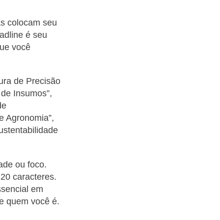
as colocam seu
adline é seu
que você
ura de Precisão
 de Insumos”,
de
de Agronomia”,
stentabilidade
ade ou foco.
20 caracteres.
ssencial em
e quem você é.