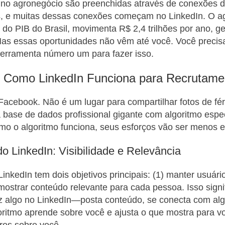
no agronegócio são preenchidas através de conexões d
 e muitas dessas conexões começam no LinkedIn. O a
do PIB do Brasil, movimenta R$ 2,4 trilhões por ano, g
s essas oportunidades não vêm até você. Você precisa 
ferramenta número um para fazer isso.
 Como LinkedIn Funciona para Recrutame
Facebook. Não é um lugar para compartilhar fotos de fér
a base de dados profissional gigante com algoritmo espe
o o algoritmo funciona, seus esforços vão ser menos ef
o LinkedIn: Visibilidade e Relevância
LinkedIn tem dois objetivos principais: (1) manter usuár
 mostrar conteúdo relevante para cada pessoa. Isso signi
z algo no LinkedIn—posta conteúdo, se conecta com al
ritmo aprende sobre você e ajusta o que mostra para v
ros sobre você.