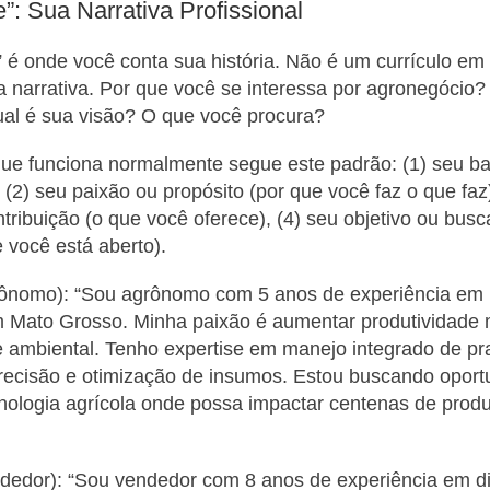
”: Sua Narrativa Profissional
 é onde você conta sua história. Não é um currículo em
a narrativa. Por que você se interessa por agronegócio?
ual é sua visão? O que você procura?
que funciona normalmente segue este padrão: (1) seu b
(2) seu paixão ou propósito (por que você faz o que faz)
tribuição (o que você oferece), (4) seu objetivo ou busc
 você está aberto).
ônomo): “Sou agrônomo com 5 anos de experiência em
 Mato Grosso. Minha paixão é aumentar produtividade
e ambiental. Tenho expertise em manejo integrado de pr
precisão e otimização de insumos. Estou buscando opor
nologia agrícola onde possa impactar centenas de prod
dedor): “Sou vendedor com 8 anos de experiência em di