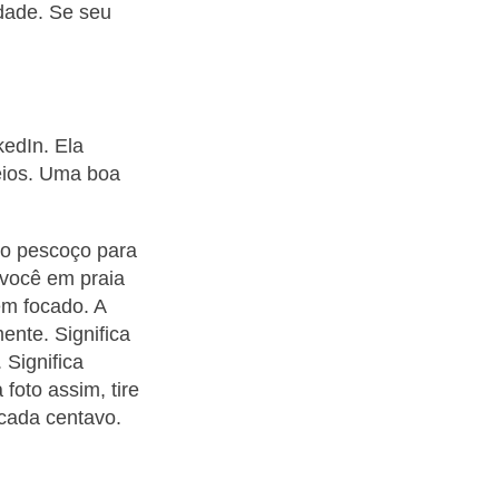
idade. Se seu
kedIn. Ela
eios. Uma boa
 do pescoço para
 você em praia
em focado. A
mente. Significa
 Significa
foto assim, tire
 cada centavo.