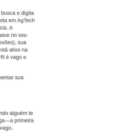
busca e digita
lista em AgTech
cia. A
chave no seu
nexões), sua
stá ativo na
fil é vago e
umentar sua
ando alguém te
ega—a primeira
 vago,