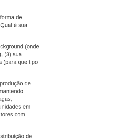
 forma de
 Qual é sua
ackground (onde
, (3) sua
a (para que tipo
 produção de
 mantendo
agas,
tunidades em
utores com
stribuição de