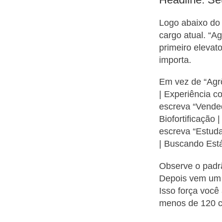
Logo abaixo do 
cargo atual. “A
primeiro elevat
importa.
Em vez de “Agr
| Experiência 
escreva “Vende
Biofortificaçã
escreva “Estud
| Buscando Está
Observe o padrã
Depois vem um 
Isso força você
menos de 120 c