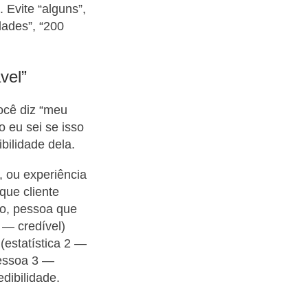
 Evite “alguns”,
dades”, “200
vel”
ocê diz “meu
 eu sei se isso
bilidade dela.
o, ou experiência
que cliente
go, pessoa que
 — credível)
estatística 2 —
pessoa 3 —
dibilidade.