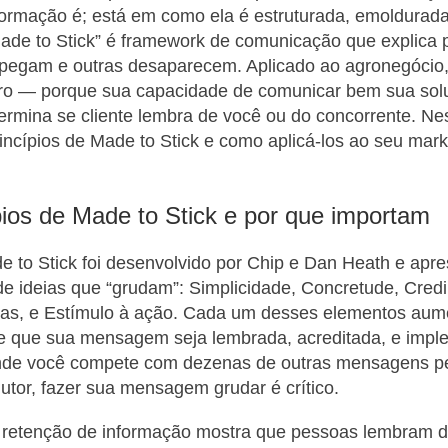
formação é; está em como ela é estruturada, emoldurada
ade to Stick” é framework de comunicação que explica 
 pegam e outras desaparecem. Aplicado ao agronegócio
ro — porque sua capacidade de comunicar bem sua sol
rmina se cliente lembra de você ou do concorrente. Nes
incípios de Made to Stick e como aplicá-los ao seu mar
pios de Made to Stick e por que importam
to Stick foi desenvolvido por Chip e Dan Heath e apre
 de ideias que “grudam”: Simplicidade, Concretude, Credi
ias, e Estímulo à ação. Cada um desses elementos aum
de que sua mensagem seja lembrada, acreditada, e imp
nde você compete com dezenas de outras mensagens p
dutor, fazer sua mensagem grudar é crítico.
 retenção de informação mostra que pessoas lembram d