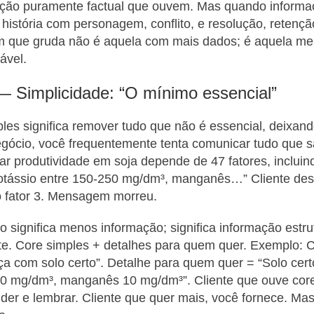
ção puramente factual que ouvem. Mas quando informa
istória com personagem, conflito, e resolução, retençã
que gruda não é aquela com mais dados; é aquela mel
ável.
 — Simplicidade: “O mínimo essencial”
es significa remover tudo que não é essencial, deixan
egócio, você frequentemente tenta comunicar tudo que 
ar produtividade em soja depende de 47 fatores, incluin
potássio entre 150-250 mg/dm³, manganês…” Cliente des
 fator 3. Mensagem morreu.
o significa menos informação; significa informação estr
e. Core simples + detalhes para quem quer. Exemplo: C
a com solo certo”. Detalhe para quem quer = “Solo certo
00 mg/dm³, manganês 10 mg/dm³”. Cliente que ouve core
er e lembrar. Cliente que quer mais, você fornece. Ma