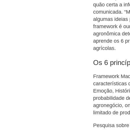
quão certa a in
comunicada. “M
algumas ideias
framework é ou
agronômica dete
aprende os 6 pr
agrícolas.
Os 6 princí
Framework Made 
características
Emoção, Histór
probabilidade 
agronegócio, o
limitado de pro
Pesquisa sobre