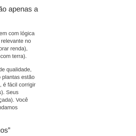
ão apenas a
uem com lógica
relevante no
rar renda),
com terra).
e qualidade,
o plantas estão
 fácil corrigir
s). Seus
rçada). Você
endamos
tos”