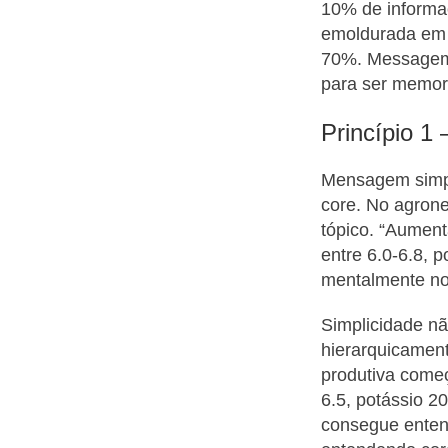
10% de informa
emoldurada em h
70%. Messagem 
para ser memor
Princípio 1
Mensagem simpl
core. No agron
tópico. “Aument
entre 6.0-6.8, 
mentalmente no
Simplicidade nã
hierarquicament
produtiva começ
6.5, potássio 2
consegue entend