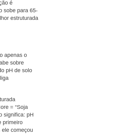
ção é
o sobe para 65-
hor estruturada
do apenas o
sabe sobre
do pH de solo
liga
uturada
ore = “Soja
 significa: pH
 primeiro
s ele começou