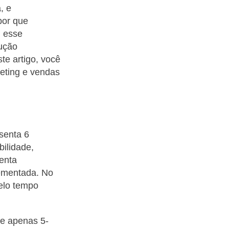
, e
por que
, esse
ução
te artigo, você
keting e vendas
senta 6
bilidade,
enta
lementada. No
elo tempo
e apenas 5-