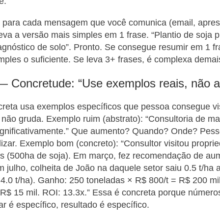
e.
a: para cada mensagem que você comunica (email, apre
eva a versão mais simples em 1 frase. “Plantio de soja p
nóstico de solo”. Pronto. Se consegue resumir em 1 fr
les o suficiente. Se leva 3+ frases, é complexa demai
 — Concretude: “Use exemplos reais, não 
eta usa exemplos específicos que pessoa consegue vis
não gruda. Exemplo ruim (abstrato): “Consultoria de m
significativamente.” Que aumento? Quando? Onde? Pes
izar. Exemplo bom (concreto): “Consultor visitou propr
s (500ha de soja). Em março, fez recomendação de aum
 julho, colheita de João na daquele setor saiu 0.5 t/ha
s 4.0 t/ha). Ganho: 250 toneladas × R$ 800/t = R$ 200 mi
 R$ 15 mil. ROI: 13.3x.” Essa é concreta porque número
ar é específico, resultado é específico.