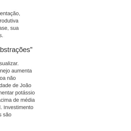
sentação,
rodutiva
ase, sua
s.
abstrações”
ualizar.
anejo aumenta
soa não
iedade de João
entar potássio
 acima de média
l. Investimento
s são