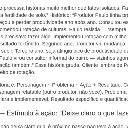
processa histórias muito melhor que fatos isolados. Fa
 fertilidade de solo.” Histórico: “Produtor Paulo tinha p
ou a perder produtividade ano após ano. Consultou esp
comendou rotação de culturas. Paulo resistia — ‘sempre p
 precisava fazer algo. Implementou rotação com milho 
esultado foi tímido. Segundo ano, produtor viu mudança:
 subir. Terceiro ano, soja atingiu pico de produtividade 
. Paulo virou consultor informal do bairro — vizinhos ag
ação também.” Essa história gruda. Cliente lembra de P
ito de rotação.
stória é: Personagem + Problema + Ação + Resultado. C
sonagem relatable (outro produtor, não você). Problema 
lara e implementável. Resultado específico e quantifica
 — Estímulo à ação: “Deixe claro o que faz
ão deixa claro qual é próximo passo não leva à ação.