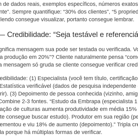
de dados reais, exemplos específicos, números exatos.
ante”. Sempre quantifique: “30% dos clientes”, “5 proprie
lendo consegue visualizar, portanto consegue lembrar.
— Credibilidade: “Seja testável e referenciá
ignifica mensagem sua pode ser testada ou verificada. V
a produção em 20%”? Cliente naturalmente pensa “como
 mensagem só gruda se cliente consegue verificar credi
edibilidade: (1) Especialista (você tem título, certificaçã
 Estatística verificável (dados de pesquisa independente 
ir). (3) Depoimento de pessoa conhecida (vizinho, ami
. Combine 2-3 fontes. “Estudo da Embrapa (especialista 1
ação de culturas aumenta produtividade em média 15% (
iente consegue buscar estudo). Produtor em sua região (
ementou e viu 18% de aumento (depoimento).” Tripla cre
porque há múltiplas formas de verificar.