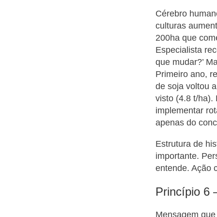
Cérebro humano 
culturas aumenta
200ha que começ
Especialista re
que mudar?’ Mas
Primeiro ano, r
de soja voltou a
visto (4.8 t/ha)
implementar rot
apenas do conce
Estrutura de hi
importante. Per
entende. Ação c
Princípio 6
Mensagem que n