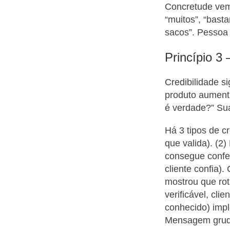
Concretude vem 
“muitos”, “bast
sacos”. Pessoa 
Princípio 3 
Credibilidade s
produto aument
é verdade?” Sua
Há 3 tipos de cr
que valida). (2)
consegue confer
cliente confia)
mostrou que rot
verificável, cl
conhecido) impl
Mensagem gruda 