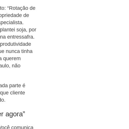
to: “Rotação de
ropriedade de
ecialista.
lantei soja, por
na entressafra.
 produtividade
que nunca tinha
ora querem
aulo, não
ada parte é
que cliente
do.
er agora”
 Você comunica