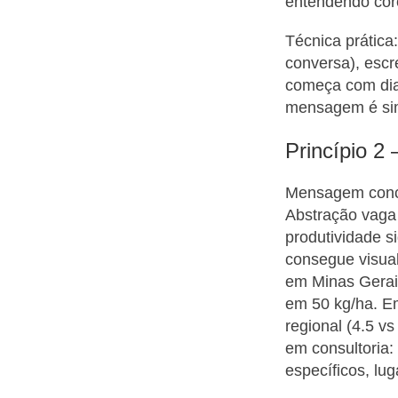
entendendo cor
Técnica prátic
conversa), escr
começa com diag
mensagem é simp
Princípio 2
Mensagem concr
Abstração vaga 
produtividade 
consegue visual
em Minas Gerai
em 50 kg/ha. Em
regional (4.5 v
em consultoria:
específicos, lug