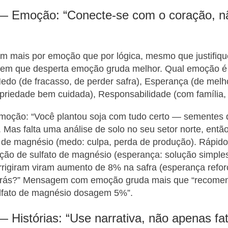
 — Emoção: “Conecte-se com o coração, n
m mais por emoção que por lógica, mesmo que justifiq
em que desperta emoção gruda melhor. Qual emoção é 
do (de fracasso, de perder safra), Esperança (de melho
priedade bem cuidada), Responsabilidade (com família, 
oção: “Você plantou soja com tudo certo — sementes d
. Mas falta uma análise de solo no seu setor norte, entã
 de magnésio (medo: culpa, perda de produção). Rápido, é
ção de sulfato de magnésio (esperança: solução simple
rrigiram viram aumento de 8% na safra (esperança refo
a trás?” Mensagem com emoção gruda mais que “recom
ulfato de magnésio dosagem 5%”.
— Histórias: “Use narrativa, não apenas fa