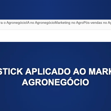
ra o Agronegócio
IA no Agronegócio
Marketing no Agro
Pós-vendas no A