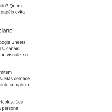
 ação? Quem
papéis evita
plano
Google Sheets
as, canais,
pe visualize o
rmitem
as. Mas comece
menta complexa
rícolas. Seu
a persona