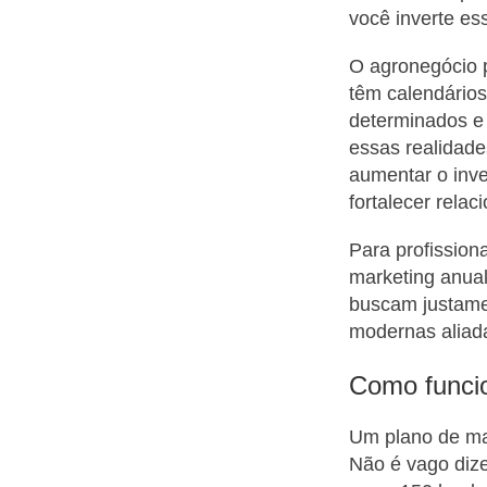
você inverte ess
O agronegócio p
têm calendário
determinados e
essas realidad
aumentar o inv
fortalecer rela
Para profission
marketing anua
buscam justamen
modernas aliad
Como funcio
Um plano de mar
Não é vago dize