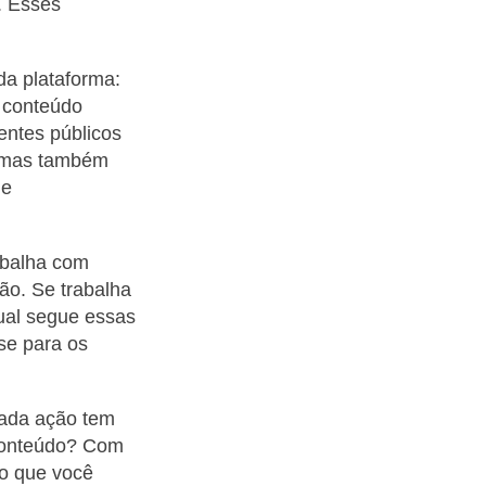
. Esses
da plataforma:
, conteúdo
entes públicos
n, mas também
ue
rabalha com
são. Se trabalha
nual segue essas
se para os
Cada ação tem
 conteúdo? Com
do que você