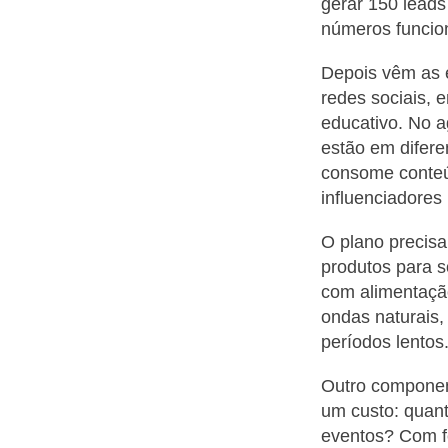
gerar 150 lead
números funcio
Depois vêm as e
redes sociais, e
educativo. No a
estão em difere
consome conte
influenciadores
O plano precisa
produtos para so
com alimentação
ondas naturais,
períodos lentos
Outro componen
um custo: quan
eventos? Com f