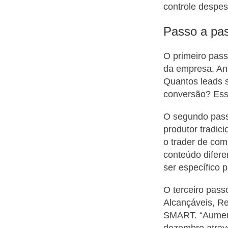
controle despes
Passo a pas
O primeiro pass
da empresa. Ana
Quantos leads s
conversão? Essa
O segundo pass
produtor tradic
o trader de co
conteúdo difer
ser específico 
O terceiro pass
Alcançáveis, Re
SMART. “Aument