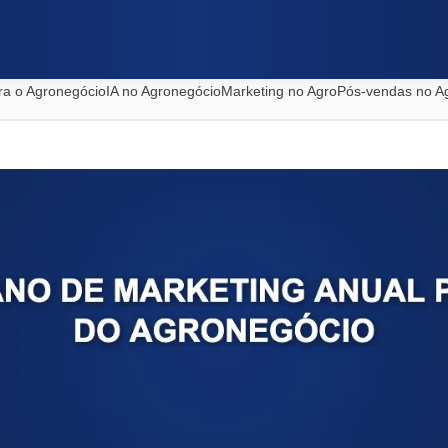
ra o Agronegócio
IA no Agronegócio
Marketing no Agro
Pós-vendas no A