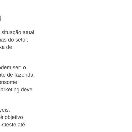
l
 situação atual
as do setor.
xa de
odem ser: o
nte de fazenda,
consome
marketing deve
veis,
é objetivo
-Oeste até