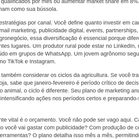
s qualificados por mês ou aumentar market share em 8%
nam como sua bússola.
stratégias por canal. Você define quanto investir em ca
mail marketing, publicidade digital, events, partnerships
gronegócio, essa diversificação é essencial porque difer
ntes lugares. Um produtor rural pode estar no LinkedI
údo em grupos de WhatsApp. Um jovem agrônomo seg
 no TikTok e Instagram.
 também considerar os ciclos da agricultura. Se você t
ja, sabe que janeiro-fevereiro é período crítico de deci
 animal, o ciclo é diferente. Seu plano de marketing a
 intensificando ações nos períodos certos e preparando-
.
te vital é o orçamento. Você não pode ser vago aqui. 
to você vai gastar com publicidade? Com produção de
erramentas? O plano detalha isso mês a mês, permitin