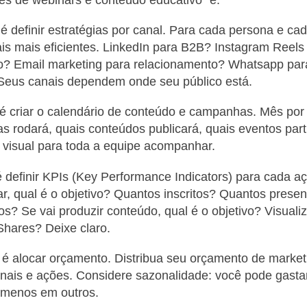
és de webinars e conteúdo educativo” é.
é definir estratégias por canal. Para cada persona e cad
is mais eficientes. LinkedIn para B2B? Instagram Reels
do? Email marketing para relacionamento? Whatsapp par
eus canais dependem onde seu público está.
é criar o calendário de conteúdo e campanhas. Mês por
 rodará, quais conteúdos publicará, quais eventos part
visual para toda a equipe acompanhar.
 definir KPIs (Key Performance Indicators) para cada a
r, qual é o objetivo? Quantos inscritos? Quantos prese
dos? Se vai produzir conteúdo, qual é o objetivo? Visual
hares? Deixe claro.
é alocar orçamento. Distribua seu orçamento de market
anais e ações. Considere sazonalidade: você pode gast
 menos em outros.