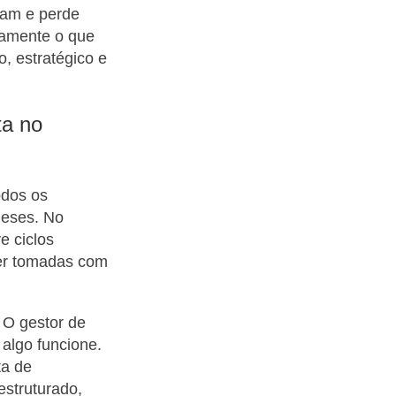
nam e perde
tamente o que
o, estratégico e
ta no
odos os
meses. No
e ciclos
ser tomadas com
 O gestor de
algo funcione.
ta de
estruturado,