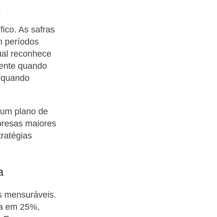
.
ico. As safras
m períodos
ual reconhece
mente quando
e quando
 um plano de
presas maiores
ratégias
a
s mensuráveis.
ita em 25%,