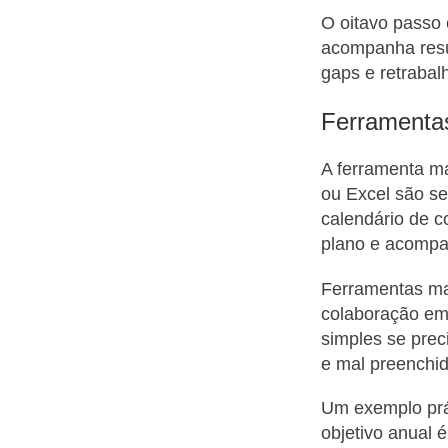
O oitavo passo
acompanha resu
gaps e retrabal
Ferramentas
A ferramenta ma
ou Excel são se
calendário de c
plano e acompa
Ferramentas ma
colaboração em
simples se prec
e mal preenchid
Um exemplo prát
objetivo anual