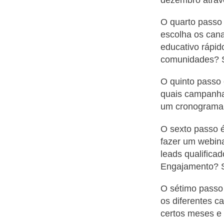
dezembro atrav
O quarto passo 
escolha os cana
educativo rápi
comunidades? S
O quinto passo 
quais campanhas
um cronograma 
O sexto passo é
fazer um webina
leads qualifica
Engajamento? S
O sétimo passo 
os diferentes c
certos meses e