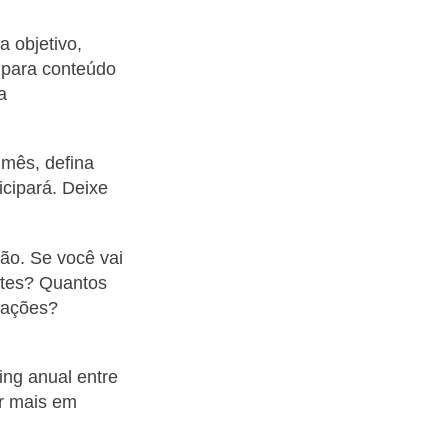
a objetivo,
 para conteúdo
a
 mês, defina
icipará. Deixe
ção. Se você vai
ntes? Quantos
izações?
ing anual entre
ar mais em