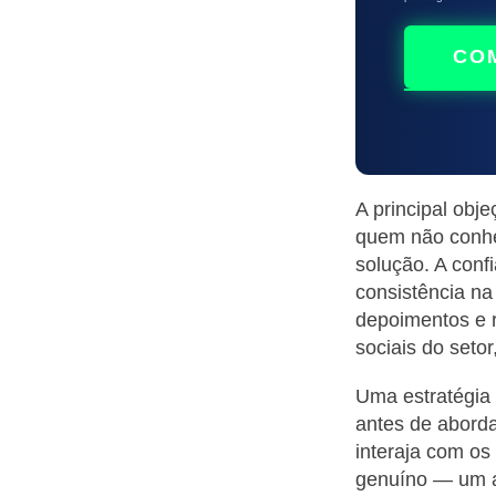
CO
A principal obj
quem não conhe
solução. A conf
consistência na
depoimentos e r
sociais do setor
Uma estratégia
antes de aborda
interaja com os
genuíno — um ar