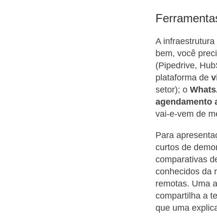
Ferramenta
A infraestrutur
bem, você prec
(Pipedrive, Hub
plataforma de
v
setor); o
Whats
agendamento 
vai-e-vem de m
Para apresentaç
curtos de demon
comparativas d
conhecidos da 
remotas. Uma a
compartilha a t
que uma explica