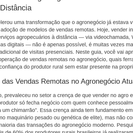
 Distância
lerou uma transformação que o agronegócio já estava 
a adoção de modelos de vendas remotas. Hoje, vender i
erviços agropecuários à distância — via videochamada,
mas digitais — não é apenas possível, é muitas vezes mai
adicional de visitas presenciais. Neste guia, você vai a
operação de vendas remotas no agronegócio, quais ferr
onfiança do produtor rural sem estar presente na propr
e das Vendas Remotas no Agronegócio Atu
, prevaleceu no setor a crença de que vender no agro 
produtor só fecha negócio com quem conhece pessoalmen
a um chimarrão”. Essa crença ainda tem fundamento em
mo maquinário pesado ou genética de elite), mas não c
maioria das transações do agronegócio moderno. Pesqui
s de 60% dos produtores rurais brasileiros já realiza