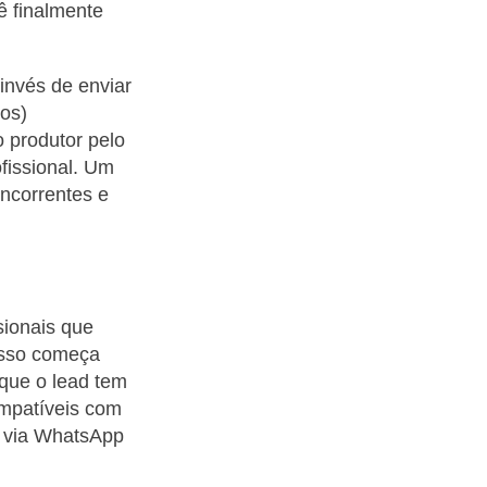
ê finalmente
invés de enviar
tos)
 produtor pelo
fissional. Um
ncorrentes e
sionais que
esso começa
 que o lead tem
ompatíveis com
o via WhatsApp