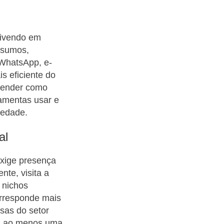
vivendo em
nsumos,
 WhatsApp, e-
s eficiente do
prender como
amentas usar e
iedade.
al
exige presença
te, visita a
 nichos
orresponde mais
sas do setor
ram ao menos uma