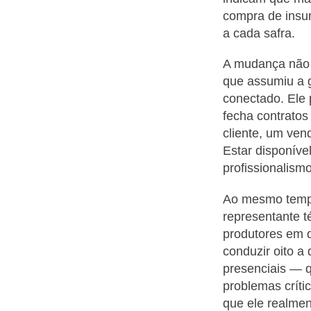
compra de insum
a cada safra.
A mudança não 
que assumiu a g
conectado. Ele 
fecha contrato
cliente, um ven
Estar disponíve
profissionalismo
Ao mesmo tempo
representante t
produtores em d
conduzir oito a 
presenciais — q
problemas críti
que ele realment