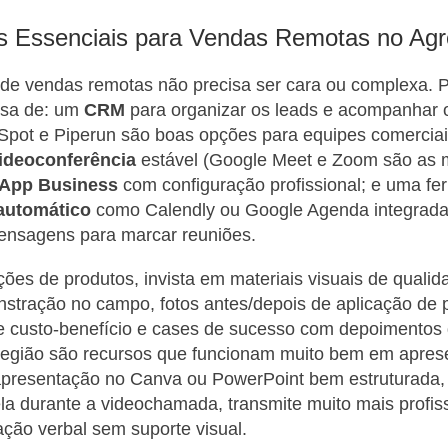
s Essenciais para Vendas Remotas no Agr
a de vendas remotas não precisa ser cara ou complexa.
isa de: um
CRM
para organizar os leads e acompanhar o
Spot e Piperun são boas opções para equipes comerciai
ideoconferência
estável (Google Meet e Zoom são as 
App Business
com configuração profissional; e uma fe
automático
como Calendly ou Google Agenda integrada 
ensagens para marcar reuniões.
ões de produtos, invista em materiais visuais de qualid
stração no campo, fotos antes/depois de aplicação de p
e custo-benefício e cases de sucesso com depoimentos 
região são recursos que funcionam muito bem em apres
presentação no Canva ou PowerPoint bem estruturada,
ela durante a videochamada, transmite muito mais profis
ção verbal sem suporte visual.