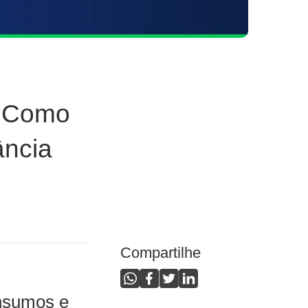
: Como
ância
Compartilhe
nsumos e