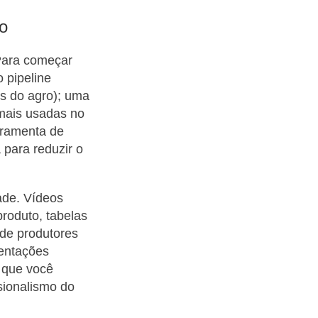
o
 Para começar
 pipeline
s do agro); uma
mais usadas no
rramenta de
para reduzir o
ade. Vídeos
roduto, tabelas
de produtores
entações
 que você
sionalismo do