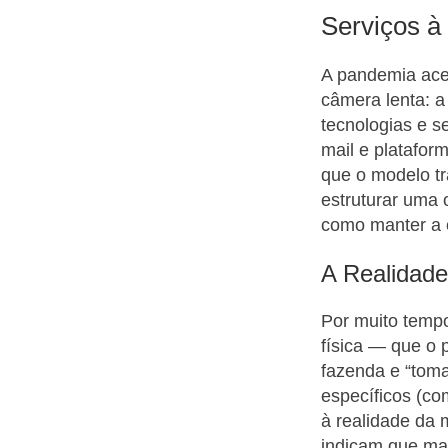
Serviços à
A pandemia ace
câmera lenta: 
tecnologias e s
mail e platafor
que o modelo tr
estruturar uma 
como manter a c
A Realidad
Por muito tempo
física — que o 
fazenda e “tom
específicos (co
à realidade da 
indicam que mai