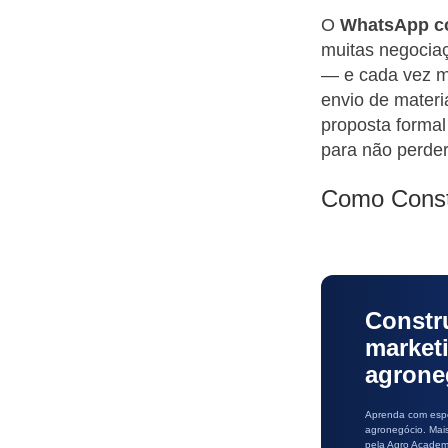
O
WhatsApp c
muitas negocia
— e cada vez ma
envio de materi
proposta form
para não perder 
Como Constr
Constr
market
agrone
Aprenda com espe
agronegócio. Mai
pela Agro Academ