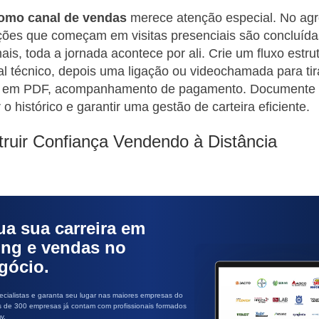
omo canal de vendas
merece atenção especial. No agr
ções que começam em visitas presenciais são concluíd
is, toda a jornada acontece por ali. Crie um fluxo estru
al técnico, depois uma ligação ou videochamada para tir
al em PDF, acompanhamento de pagamento. Documente
o histórico e garantir uma gestão de carteira eficiente.
uir Confiança Vendendo à Distância
ua sua carreira em
ing e vendas no
gócio.
cialistas e garanta seu lugar nas maiores empresas do
s de 300 empresas já contam com profissionais formados
y.