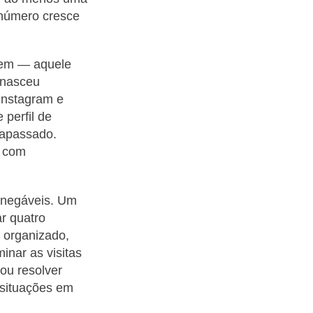
 número cresce
vem — aquele
 nasceu
Instagram e
perfil de
rapassado.
a com
inegáveis. Um
ar quatro
 organizado,
minar as visitas
ou resolver
 situações em