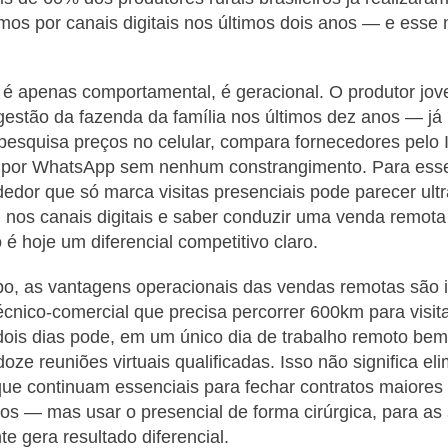
os por canais digitais nos últimos dois anos — e esse
é apenas comportamental, é geracional. O produtor jo
estão da fazenda da família nos últimos dez anos — já
pesquisa preços no celular, compara fornecedores pelo 
s por WhatsApp sem nenhum constrangimento. Para esse 
dedor que só marca visitas presenciais pode parecer ult
l nos canais digitais e saber conduzir uma venda remot
 é hoje um diferencial competitivo claro.
, as vantagens operacionais das vendas remotas são 
écnico-comercial que precisa percorrer 600km para visit
ois dias pode, em um único dia de trabalho remoto bem
doze reuniões virtuais qualificadas. Isso não significa eli
ue continuam essenciais para fechar contratos maiores 
cos — mas usar o presencial de forma cirúrgica, para as
e gera resultado diferencial.